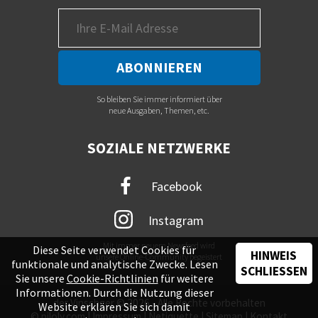
So bleiben Sie immer informiert über
neue Ausgaben, Themen, etc.
SOZIALE NETZWERKE
Facebook
Instagram
Mit immer neuem Newsfeed wird
Diese Seite verwendet Cookies für
HINWEIS
unsere Online-Community begeistert
funktionale und analytische Zwecke. Lesen
SCHLIESSEN
Sie unsere
Cookie-Richtlinien
für weitere
Informationen. Durch die Nutzung dieser
der Vinschger © 2026 - Alle Rechte vorbehalten
Website erklären Sie sich damit
©
piloly.com
|
Impressum
|
Netiquette
|
Sitemap
|
Kontakt