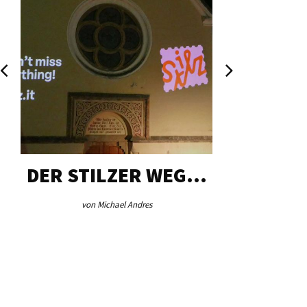
DER STILZER WEG…
AEB VI
von Michael Andres
von Re