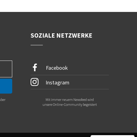
SOZIALE NETZWERKE
Facebook
Instagram
über
Mit immer neuem Newsfeed wird
.
unsere Online-Community begeistert