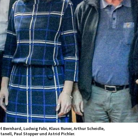
l Bernhard, Ludwig Fabi, Klaus Runer, Arthur Scheidle,
anell, Paul Stopper und Astrid Pichler.