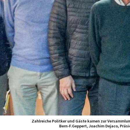
Zahlreiche Politker und Gäste kamen zur Versammlung. 
Bern-F.Geppert, Joachim Dejaco, Präsid