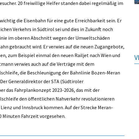
sucher. 20 freiwillige Helfer standen dabei regelmäßig im
htig die Eisenbahn für eine gute Erreichbarkeit sein. Er
chen Verkehrs in Südtirol sei und dies in Zukunft noch
erlinie im oberen Abschnitt wegen der Umweltschäden
Bahn gebraucht wird. Er verwies auf die neuen Zugangebote,
den, zum Beispiel einmal den neuen Railjet nach Wien und
V
tmann verwies auch auf die Verträge mit dem
lschleife, die Beschleunigung der Bahnlinie Bozen-Meran
Der Generaldirektor der STA (Südtiroler
ber das Fahrplankonzept 2023-2026, das mit der
lschleife den öffentlichen Nahverkehr revolutionieren
 Lienz und Innsbruck kommen. Auf der Strecke Meran-
0 Minuten Fahrzeit vorgesehen.