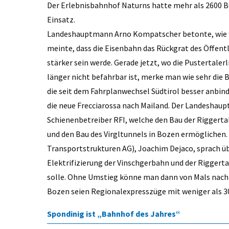
Der Erlebnisbahnhof Naturns hatte mehr als 2600 Be
Einsatz.
Landeshauptmann Arno Kompatscher betonte, wie wic
meinte, dass die Eisenbahn das Rückgrat des Öffentli
stärker sein werde. Gerade jetzt, wo die Pustertal
länger nicht befahrbar ist, merke man wie sehr die 
die seit dem Fahrplanwechsel Südtirol besser anbin
die neue Frecciarossa nach Mailand. Der Landeshaup
Schienenbetreiber RFI, welche den Bau der Riggerta
und den Bau des Virgltunnels in Bozen ermöglichen. 
Transportstrukturen AG), Joachim Dejaco, sprach ü
Elektrifizierung der Vinschgerbahn und der Riggerta
solle. Ohne Umstieg könne man dann von Mals nach
Bozen seien Regionalexpresszüge mit weniger als 3
Spondinig ist „Bahnhof des Jahres“