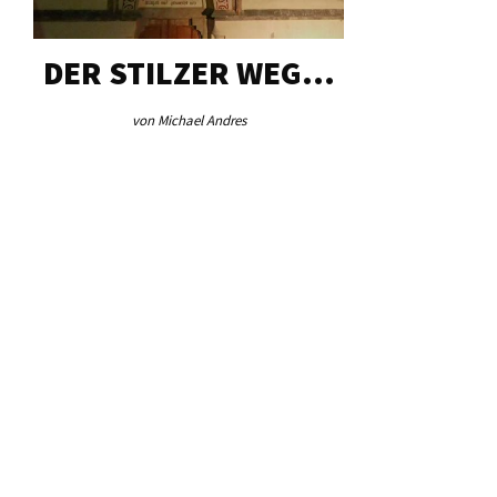
DER STILZER WEG…
AEB VI
von Michael Andres
von Re