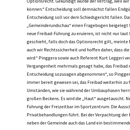
Optionsrecht. Gekündigt wurde der Vertrag, weil wir
können.“ Entscheidung soll demnächst fallen Endgült
Entscheidung soll vor dem Schiedsgericht fallen. Da
„Gemeinderundschau“ einen Fragebogen beigelegt h
neue Freibad-Führung zu eruieren, ist nicht nur laut
geschieht, falls doch das Optionsrecht gilt, meinte 
auch wir Rechtssicherheit und hoffen daher, dass di
wird.“ Pinggera sowie auch Referent Kurt Leggeri ve
Vergangenheit mehrmals gesagt habe, das Freibad ni
Entscheidung sozusagen abgenommen“, so Pinggera. 
immer bereit gewesen sei, das Freibad weiterhin zu
Umständen, wie sie während der Umbauphasen herrsc
großen Beckens. Es wird die „Haut“ ausgetauscht. N
Führung der Freizeitbar im Sportzentrum. Die Aussch
Privatbehandlungen führt. Bei der Verpachtung der 
neben der Gemeinde auch das Land ein bestimmend