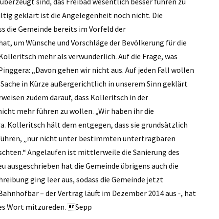
 überzeugt sind, das Freibad wesentlich besser führen zu
ig geklärt ist die Angelegenheit noch nicht. Die
ss die Gemeinde bereits im Vorfeld der
at, um Wünsche und Vorschläge der Bevölkerung für die
 Kolleritsch mehr als verwunderlich. Auf die Frage, was
Pinggera: „Davon gehen wir nicht aus. Auf jeden Fall wollen
e Sache in Kürze außergerichtlich in unserem Sinn geklärt
rweisen zudem darauf, dass Kolleritsch in der
cht mehr führen zu wollen. „Wir haben ihr die
Kolleritsch hält dem entgegen, dass sie grundsätzlich
 führen, „nur nicht unter bestimmten untertragbaren
hten.“ Angelaufen ist mittlerweile die Sanierung des
eu ausgeschrieben hat die Gemeinde übrigens auch die
reibung ging leer aus, sodass die Gemeinde jetzt
Bahnhofbar – der Vertrag läuft im Dezember 2014 aus -, hat
es Wort mitzureden. Sepp