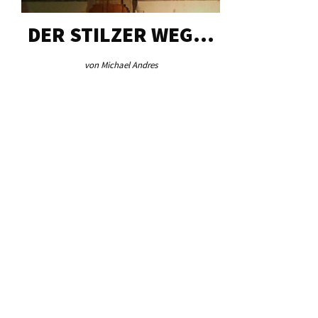
DER STILZER WEG…
AEB VI
von Michael Andres
von Re