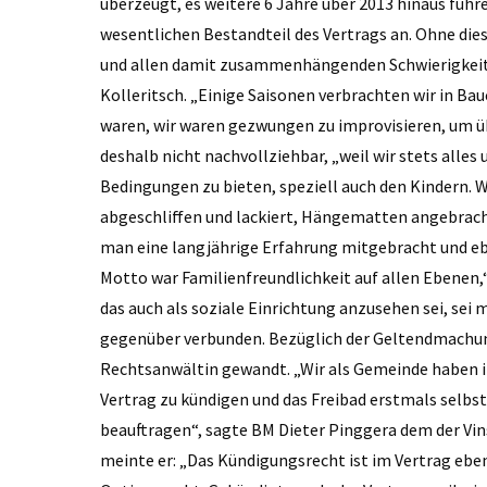
überzeugt, es weitere 6 Jahre über 2013 hinaus füh
wesent­lichen Bestandteil des Vertrags an. Ohne d
und allen damit zusammenhängenden Schwierigkeite
Kolleritsch. „Einige Saisonen verbrachten wir in Ba
waren, wir waren gezwungen zu improvisieren, um ü
deshalb nicht nachvollziehbar, „weil wir stets al
Bedingungen zu bieten, speziell auch den Kindern. W
abgeschliffen und lackiert, Hängematten angebrac
man eine langjährige Erfahrung mitgebracht und ebe
Motto war Familienfreundlichkeit auf allen Ebenen,“
das auch als soziale Einrichtung anzusehen sei, se
gegenüber verbunden. Bezüglich der Geltendmachung
Rechtsanwältin gewandt. „Wir als Gemeinde haben i
Vertrag zu kündigen und das Freibad erstmals selbst 
beauftragen“, sagte BM Dieter Pinggera dem der Vin
meinte er: „Das Kündigungsrecht ist im Vertrag eben