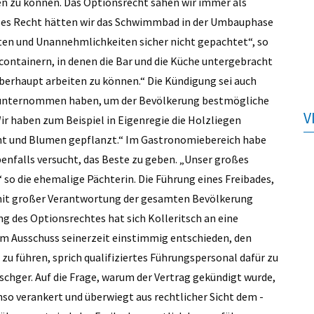
ren zu können. Das Optionsrecht sahen wir immer als
ieses Recht hätten wir das Schwimmbad in der Umbauphase
n und Unannehmlichkeiten sicher nicht gepachtet“, so
ucontainern, in denen die Bar und die Küche untergebracht
berhaupt arbeiten zu können.“ Die Kündigung sei auch
les unternommen haben, um der Bevölkerung bestmögliche
V
ir haben zum Beispiel in Eigenregie die Holzliegen
ht und Blumen gepflanzt.“ Im Gastronomiebereich habe
nfalls versucht, das Beste zu geben. „Unser großes
 so die ehemalige Pächterin. Die Führung eines Freibades,
i mit großer Verantwortung der gesamten Bevölkerung
 des Optionsrechtes hat sich Kolleritsch an eine
m Ausschuss seinerzeit einstimmig entschieden, den
zu führen, sprich qualifiziertes Führungspersonal dafür zu
schger. Auf die Frage, warum der Vertrag gekündigt wurde,
so verankert und überwiegt aus rechtlicher Sicht dem ­