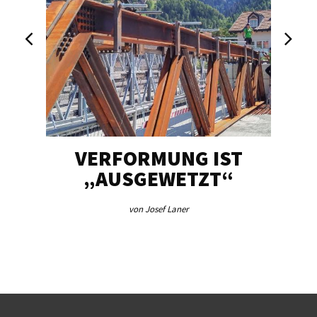
U
VERFORMUNG IST
ES 
„AUSGEWETZT“
E
von Josef Laner