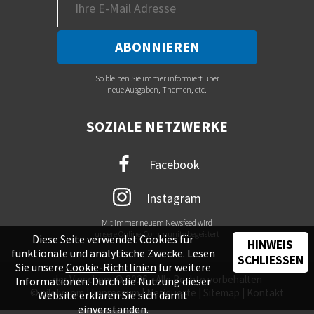
So bleiben Sie immer informiert über
neue Ausgaben, Themen, etc.
SOZIALE NETZWERKE
Facebook
Instagram
Mit immer neuem Newsfeed wird
unsere Online-Community begeistert
Diese Seite verwendet Cookies für
HINWEIS
funktionale und analytische Zwecke. Lesen
SCHLIESSEN
Sie unsere
Cookie-Richtlinien
für weitere
der Vinschger © 2026 - Alle Rechte vorbehalten
Informationen. Durch die Nutzung dieser
©
piloly.com
|
Impressum
|
Netiquette
|
Sitemap
|
Kontakt
Website erklären Sie sich damit
einverstanden.