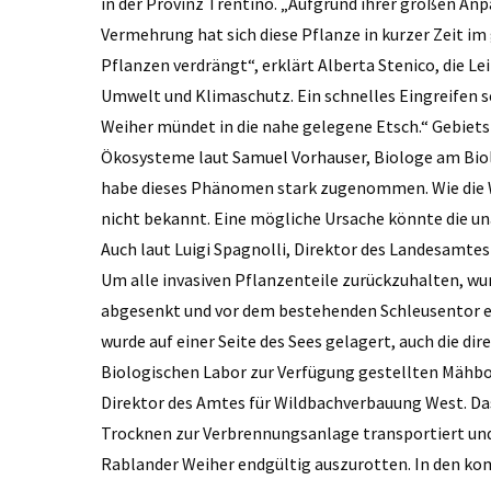
in der Provinz Trentino. „Aufgrund ihrer großen An
Vermehrung hat sich diese Pflanze in kurzer Zeit i
Pflanzen verdrängt“, erklärt Alberta Stenico, die Le
Umwelt und Klimaschutz. Ein schnelles Eingreifen s
Weiher mündet in die nahe gelegene Etsch.“ Gebiets
Ökosysteme laut Samuel Vorhauser, Biologe am Biol
habe dieses Phänomen stark zugenommen. Wie die Wa
nicht bekannt. Eine mögliche Ursache könnte die un
Auch laut Luigi Spagnolli, Direktor des Landesamtes 
Um alle invasiven Pflanzenteile zurückzuhalten, wu
abgesenkt und vor dem bestehenden Schleusentor e
wurde auf einer Seite des Sees gelagert, auch die 
Biologischen Labor zur Verfügung gestellten Mähboo
Direktor des Amtes für Wildbachverbauung West. Da
Trocknen zur Verbrennungsanlage transportiert und 
Rablander Weiher endgültig auszurotten. In den 