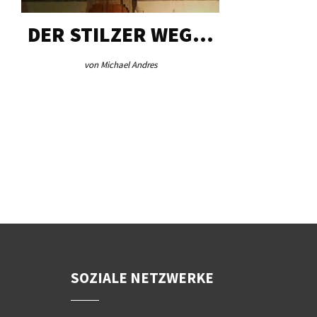
DER STILZER WEG…
AEB VI
von Michael Andres
von Re
SOZIALE NETZWERKE