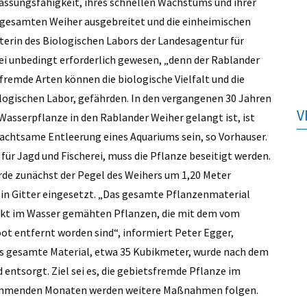
passungsfähigkeit, ihres schnellen Wachstums und ihrer
m gesamten Weiher ausgebreitet und die einheimischen
iterin des Biologischen Labors der Landesagentur für
ei unbedingt erforderlich gewesen, „denn der Rablander
fremde Arten können die biologische Vielfalt und die
ogischen Labor, gefährden. In den vergangenen 30 Jahren
V
sserpflanze in den Rablander Weiher gelangt ist, ist
achtsame Entleerung eines Aquariums sein, so Vorhauser.
für Jagd und Fischerei, muss die Pflanze beseitigt werden.
rde zunächst der Pegel des Weihers um 1,20 Meter
in Gitter eingesetzt. „Das gesamte Pflanzenmaterial
direkt im Wasser gemähten Pflanzen, die mit dem vom
t entfernt worden sind“, informiert Peter Egger,
s gesamte Material, etwa 35 Kubikmeter, wurde nach dem
entsorgt. Ziel sei es, die gebietsfremde Pflanze im
kommenden Monaten werden weitere Maßnahmen folgen.