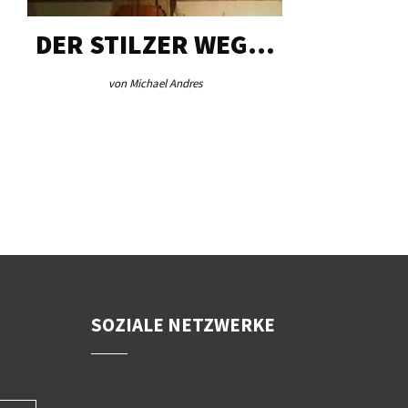
DER STILZER WEG…
AEB VI
von Michael Andres
von Re
SOZIALE NETZWERKE