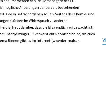
en der Efsa werden den Risikomanagern der EU-
ie mögliche Änderungen der derzeit bestehenden
stizide in Betracht ziehen sollen. Seitens der Chemie- und
rungen stünden im Widerspruch zu anderen
it. Erfreut darüber, dass die Efsa endlich aufgewacht ist,
er-Unterpertinger. Er verweist auf Neonicotinoide, die auch
V
hema Bienen gibt es im Internet (www.der-malser-