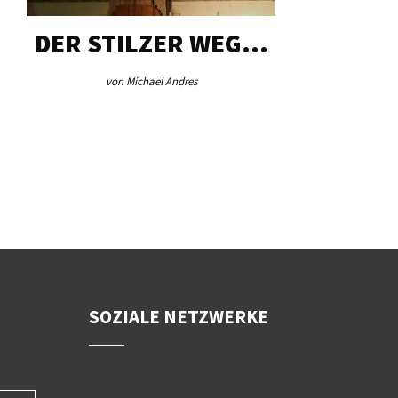
DER STILZER WEG…
AEB VI
von Michael Andres
von Re
SOZIALE NETZWERKE