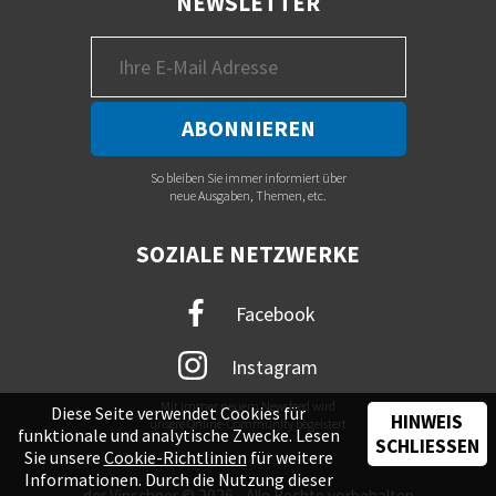
NEWSLETTER
So bleiben Sie immer informiert über
neue Ausgaben, Themen, etc.
SOZIALE NETZWERKE
Facebook
Instagram
Mit immer neuem Newsfeed wird
Diese Seite verwendet Cookies für
HINWEIS
unsere Online-Community begeistert
funktionale und analytische Zwecke. Lesen
SCHLIESSEN
Sie unsere
Cookie-Richtlinien
für weitere
Informationen. Durch die Nutzung dieser
der Vinschger © 2026 - Alle Rechte vorbehalten