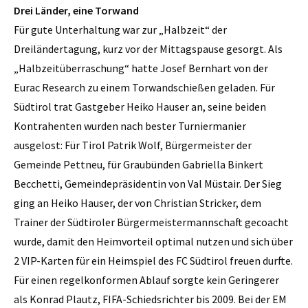
Drei Länder, eine Torwand
Für gute Unterhaltung war zur „Halbzeit“ der
Dreiländertagung, kurz vor der Mittagspause gesorgt. Als
„Halbzeitüberraschung“ hatte Josef Bernhart von der
Eurac Research zu einem Torwandschießen geladen. Für
Südtirol trat Gastgeber Heiko Hauser an, seine beiden
Kontrahenten wurden nach bester Turniermanier
ausgelost: Für Tirol Patrik Wolf, Bürgermeister der
Gemeinde Pettneu, für Graubünden Gabriella Binkert
Becchetti, Gemeindepräsidentin von Val Müstair. Der Sieg
ging an Heiko Hauser, der von Christian Stricker, dem
Trainer der Südtiroler Bürgermeistermannschaft gecoacht
wurde, damit den Heimvorteil optimal nutzen und sich über
2 VIP-Karten für ein Heimspiel des FC Südtirol freuen durfte.
Für einen regelkonformen Ablauf sorgte kein Geringerer
als Konrad Plautz, FIFA-Schiedsrichter bis 2009. Bei der EM