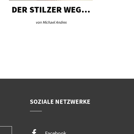
DER STILZER WEG…
AEB VI
von Michael Andres
von Re
SOZIALE NETZWERKE
Facebook