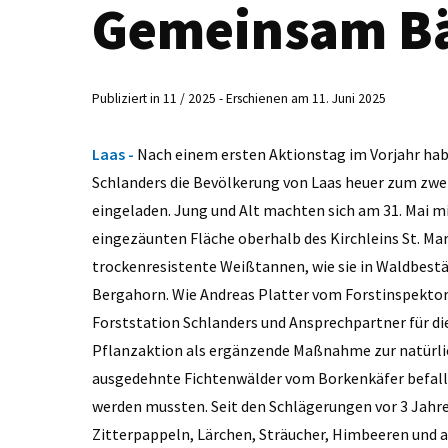
Gemeinsam Bä
Publiziert in 11 / 2025 - Erschienen am 11. Juni 2025
Laas -
Nach einem ersten Aktionstag im Vorjahr hab
Schlanders die Bevölkerung von Laas heuer zum zwe
eingeladen. Jung und Alt machten sich am 31. Mai mi
eingezäunten Fläche oberhalb des Kirchleins St. Ma
trockenresistente Weißtannen, wie sie in Waldbest
Bergahorn. Wie Andreas Platter vom Forstinspektora
Forststation Schlanders und Ansprechpartner für die
Pflanzaktion als ergänzende Maßnahme zur natürli
ausgedehnte Fichtenwälder vom Borkenkäfer befalle
werden mussten. Seit den Schlägerungen vor 3 Jahren
Zitterpappeln, Lärchen, Sträucher, Himbeeren und 