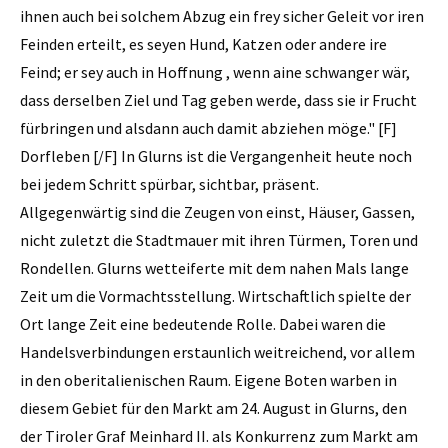
ihnen auch bei solchem Abzug ein frey sicher Geleit vor iren
Feinden erteilt, es seyen Hund, Katzen oder andere ire
Feind; er sey auch in Hoffnung , wenn aine schwanger wär,
dass derselben Ziel und Tag geben werde, dass sie ir Frucht
fürbringen und alsdann auch damit abziehen möge." [F]
Dorfleben [/F] In Glurns ist die Vergangenheit heute noch
bei jedem Schritt spürbar, sichtbar, präsent.
Allgegenwärtig sind die Zeugen von einst, Häuser, Gassen,
nicht zuletzt die Stadtmauer mit ihren Türmen, Toren und
Rondellen. Glurns wetteiferte mit dem nahen Mals lange
Zeit um die Vormachtsstellung. Wirtschaftlich spielte der
Ort lange Zeit eine bedeutende Rolle. Dabei waren die
Handelsverbindungen erstaunlich weitreichend, vor allem
in den oberitalienischen Raum. Eigene Boten warben in
diesem Gebiet für den Markt am 24. August in Glurns, den
der Tiroler Graf Meinhard II. als Konkurrenz zum Markt am