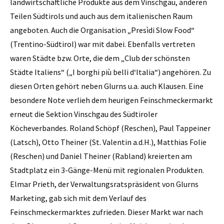
landwirtschaftliche Produkte aus dem Vinschgau, anderen
Teilen Südtirols und auch aus dem italienischen Raum
angeboten. Auch die Organisation „Presìdi Slow Food“
(Trentino-Südtirol) war mit dabei. Ebenfalls vertreten
waren Städte bzw. Orte, die dem „Club der schönsten
Städte Italiens“ („I borghi più belli d‘Italia“) angehören. Zu
diesen Orten gehört neben Glurns u.a. auch Klausen. Eine
besondere Note verlieh dem heurigen Feinschmeckermarkt
erneut die Sektion Vinschgau des Südtiroler
Köcheverbandes. Roland Schöpf (Reschen), Paul Tappeiner
(Latsch), Otto Theiner (St. Valentin a.d.H.), Matthias Folie
(Reschen) und Daniel Theiner (Rabland) kreierten am
Stadtplatz ein 3-Gänge-Menü mit regionalen Produkten.
Elmar Prieth, der Verwaltungsratspräsident von Glurns
Marketing, gab sich mit dem Verlauf des
Feinschmeckermarktes zufrieden. Dieser Markt war nach