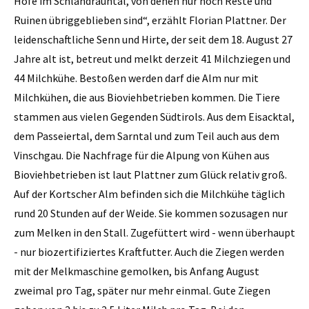
Höfe im Schlandrauntal, von denen nur noch Reste und
Ruinen übriggeblieben sind“, erzählt Florian Plattner. Der
leidenschaftliche Senn und Hirte, der seit dem 18. August 27
Jahre alt ist, betreut und melkt derzeit 41 Milchziegen und
44 Milchkühe. Bestoßen werden darf die Alm nur mit
Milchkühen, die aus Bioviehbetrieben kommen. Die Tiere
stammen aus vielen Gegenden Südtirols. Aus dem Eisacktal,
dem Passeiertal, dem Sarntal und zum Teil auch aus dem
Vinschgau. Die Nachfrage für die Alpung von Kühen aus
Bioviehbetrieben ist laut Plattner zum Glück relativ groß.
Auf der Kortscher Alm befinden sich die Milchkühe täglich
rund 20 Stunden auf der Weide. Sie kommen sozusagen nur
zum Melken in den Stall. Zugefüttert wird - wenn überhaupt
- nur biozertifiziertes Kraftfutter. Auch die Ziegen werden
mit der Melkmaschine gemolken, bis Anfang August
zweimal pro Tag, später nur mehr einmal. Gute Ziegen