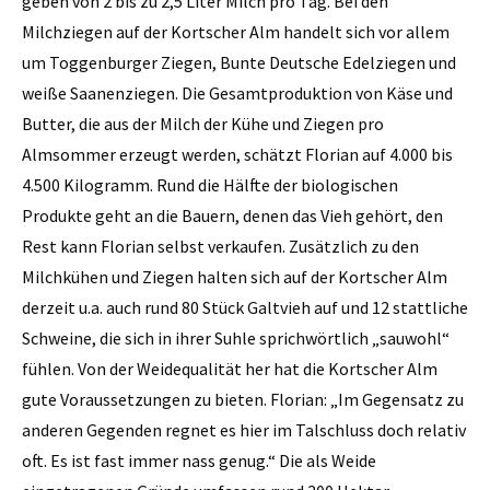
geben von 2 bis zu 2,5 Liter Milch pro Tag. Bei den
Milchziegen auf der Kortscher Alm handelt sich vor allem
um Toggenburger Ziegen, Bunte Deutsche Edelziegen und
weiße Saanenziegen. Die Gesamtproduktion von Käse und
Butter, die aus der Milch der Kühe und Ziegen pro
Almsommer erzeugt werden, schätzt Florian auf 4.000 bis
4.500 Kilogramm. Rund die Hälfte der biologischen
Produkte geht an die Bauern, denen das Vieh gehört, den
Rest kann Florian selbst verkaufen. Zusätzlich zu den
Milchkühen und Ziegen halten sich auf der Kortscher Alm
derzeit u.a. auch rund 80 Stück Galtvieh auf und 12 stattliche
Schweine, die sich in ihrer Suhle sprichwörtlich „sauwohl“
fühlen. Von der Weidequalität her hat die Kortscher Alm
gute Voraussetzungen zu bieten. Florian: „Im Gegensatz zu
anderen Gegenden regnet es hier im Talschluss doch relativ
oft. Es ist fast immer nass genug.“ Die als Weide