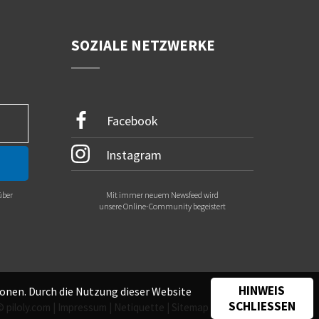
SOZIALE NETZWERKE
Facebook
Instagram
über
Mit immer neuem Newsfeed wird
.
unsere Online-Community begeistert
HINWEIS
onen. Durch die Nutzung dieser Website
SCHLIESSEN
©
piloly.com
|
Impressum
|
Netiquette
|
Sitemap
|
Kontakt