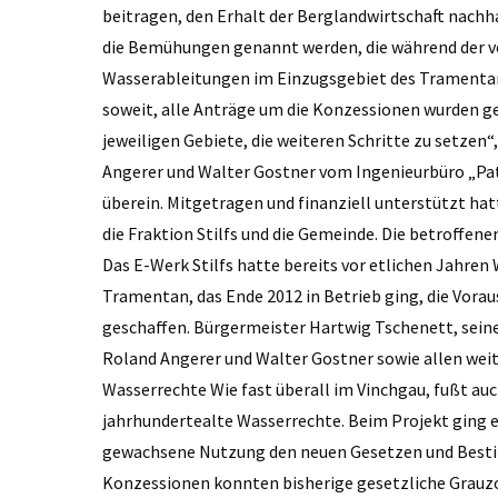
beitragen, den Erhalt der Berglandwirtschaft nachha
die Bemühungen genannt werden, die während der 
Wasserableitungen im Einzugsgebiet des Tramentanba
soweit, alle Anträge um die Konzessionen wurden ge
jeweiligen Gebiete, die weiteren Schritte zu setze
Angerer und Walter Gostner vom Ingenieurbüro „Pats
überein. Mitgetragen und finanziell unterstützt ha
die Fraktion Stilfs und die Gemeinde. Die betroff
Das E-Werk Stilfs hatte bereits vor etlichen Jahren
Tramentan, das Ende 2012 in Betrieb ging, die Vora
geschaffen. Bürgermeister Hartwig Tschenett, seines
Roland Angerer und Walter Gostner sowie allen weit
Wasserrechte Wie fast überall im Vinchgau, fußt a
jahrhundertealte Wasserrechte. Beim Projekt ging es
gewachsene Nutzung den neuen Gesetzen und Besti
Konzessionen konnten bisherige gesetzliche Grauz