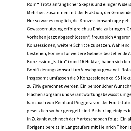
Rom.“ Trotz anfänglicher Skepsis und einiger Wider
Mehrheit zusammen mit der Fraktion, der Gemeinde 
Nur so war es möglich, die Konzessionsanträge geb
Gewässernutzung erfolgreich zu Ende zu bringen. Gr
Vorhaben jetzt abgeschlossen“, freute sich Angerer.
Konzessionen, weitere Schritte zu setzen. Während 
bestehen, können für weitere Gebiete bestehende An
Konzession „Fatira“ (rund 16 Hektar) haben sich bere
Bonifizierungskonsortium Vinschgau gewandt. Roland
Insgesamt umfassen die 9 Konzessionen ca. 95 Hekt
zu 70% gerechnet werden. Ein persönlicher Wunsch v
Flächen sorgsam und verantwortungsbewusst umgeg
kam auch von Reinhard Pinggera von der Forststatio
gesetzlich sauber geregelt sind. Bisher lag einiges 
in Zukunft auch noch der Marteschabach folgt. Ein äh
übrigens bereits in Langtaufers mit Heinrich Thöni 