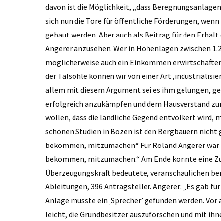
davon ist die Möglichkeit, „dass Beregnungsanlagen
sich nun die Tore für öffentliche Förderungen, wenn
gebaut werden. Aber auch als Beitrag für den Erhalt 
Angerer anzusehen. Wer in Höhenlagen zwischen 1.2
möglicherweise auch ein Einkommen erwirtschaften 
der Talsohle können wir von einer Art ‚industrialisie
allem mit diesem Argument sei es ihm gelungen, ge
erfolgreich anzukämpfen und dem Hausverstand zum
wollen, dass die ländliche Gegend entvölkert wird, m
schönen Studien in Bozen ist den Bergbauern nicht g
bekommen, mitzumachen“ Für Roland Angerer war von
bekommen, mitzumachen.“ Am Ende konnte eine Zus
Überzeugungskraft bedeutete, veranschaulichen bere
Ableitungen, 396 Antragsteller. Angerer: „Es gab fü
Anlage musste ein ‚Sprecher’ gefunden werden. Vor a
leicht, die Grundbesitzer auszuforschen und mit ihn