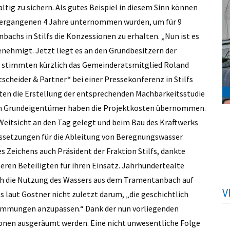
ltig zu sichern. Als gutes Beispiel in diesem Sinn können
vergangenen 4 Jahre unternommen wurden, um für 9
chs in Stilfs die Konzessionen zu erhalten. „Nun ist es
nehmigt. Jetzt liegt es an den Grundbesitzern der
n“, stimmten kürzlich das Gemeinderatsmitglied Roland
cheider & Partner“ bei einer Pressekonferenz in Stilfs
tten die Erstellung der entsprechenden Machbarkeitsstudie
enen Grundeigentümer haben die Projektkosten übernommen.
 Weitsicht an den Tag gelegt und beim Bau des Kraftwerks
ussetzungen für die Ableitung von Beregnungswasser
 Zeichens auch Präsident der Fraktion Stilfs, dankte
eren Beteiligten für ihren Einsatz. Jahrhundertealte
uch die Nutzung des Wassers aus dem Tramentanbach auf
V
 laut Gostner nicht zuletzt darum, „die geschichtlich
mmungen anzupassen.“ Dank der nun vorliegenden
onen ausgeräumt werden. Eine nicht unwesentliche Folge