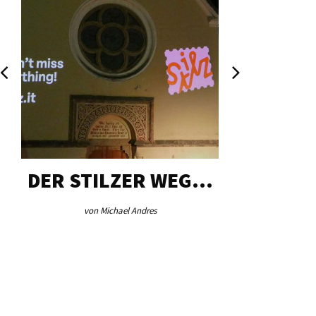
DER STILZER WEG…
AEB VI
von Michael Andres
von Re