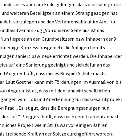
stände sei es aber am Ende gelungen, dass eine sehr große
und weiteren Beteiligten an einem Strang gezogen hat.
ündelt vorzulegen und den Verfahrensablauf im Amt für
undbesitzer am Zug „Von unserer Seite aus ist das
 Nun liege es an den Grundbesitzern bzw. Inhabern der 9
für einige Konzessionsgebiete die Anlagen bereits
lagen saniert bzw. neue errichtet werden. Die Inhaber der
its auf eine Sanierung geeinigt und sich dafür an das
 Angerer hofft, dass dieses Beispiel Schule macht.
ar. Laut Gostner kann mit Förderungen im Ausmaß von bis
on Angerer ist es, dass mit den landwirtschaftlichen
angen wird. Lob und Anerkennung für das Gesamtprojekt
n Prad: „Es ist gut, dass die Beregnungsanlagen nun
in der Luft.“ Pinggera hofft, dass nach dem Tramentanbach
nliches Projekt wie in Stilfs war vor einigen Jahren
als treibende Kraft an der Spitze durchgeführt worden.