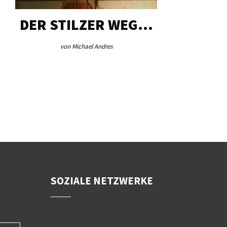
DER STILZER WEG…
AEB VI
von Michael Andres
von Re
SOZIALE NETZWERKE