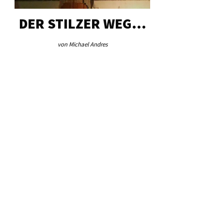
DER STILZER WEG…
AEB VI
von Michael Andres
von Re