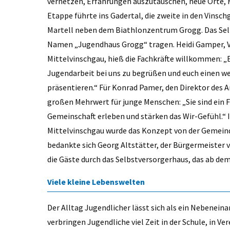
vernetzen, Erfahrungen auszutauschen, neue Orte,
Etappe führte ins Gadertal, die zweite in den Vinsch
Martell neben dem Biathlonzentrum Grogg. Das Sel
Namen „Jugendhaus Grogg“ tragen. Heidi Gamper, V
Mittelvinschgau, hieß die Fachkräfte willkommen: „Es
Jugendarbeit bei uns zu begrüßen und euch einen we
präsentieren.“ Für Konrad Pamer, den Direktor des 
großen Mehrwert für junge Menschen: „Sie sind ein F
Gemeinschaft erleben und stärken das Wir-Gefühl.
Mittelvinschgau wurde das Konzept von der Gemeind
bedankte sich Georg Altstätter, der Bürgermeister 
die Gäste durch das Selbstversorgerhaus, das ab dem
Viele kleine Lebenswelten
Der Alltag Jugendlicher lässt sich als ein Nebenein
verbringen Jugendliche viel Zeit in der Schule, in 