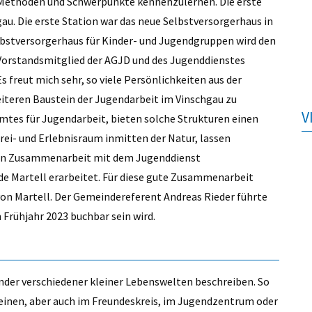
 Methoden und Schwerpunkte kennenzulernen. Die erste
gau. Die erste Station war das neue Selbstversorgerhaus in
bstversorgerhaus für Kinder- und Jugendgruppen wird den
orstandsmitglied der AGJD und des Jugenddienstes
 freut mich sehr, so viele Persönlichkeiten aus der
iteren Baustein der Jugendarbeit im Vinschgau zu
V
Amtes für Jugendarbeit, bieten solche Strukturen einen
rei- und Erlebnisraum inmitten der Natur, lassen
“ In Zusammenarbeit mit dem Jugenddienst
e Martell erarbeitet. Für diese gute Zusammenarbeit
von Martell. Der Gemeindereferent Andreas Rieder führte
 Frühjahr 2023 buchbar sein wird.
ander verschiedener kleiner Lebenswelten beschreiben. So
Vereinen, aber auch im Freundeskreis, im Jugendzentrum oder