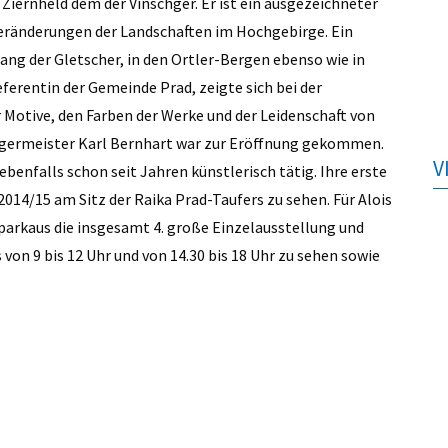
t Ziernheld dem der Vinschger. Er ist ein ausgezeichneter
 Veränderungen der Landschaften im Hochgebirge. Ein
ang der Gletscher, in den Ortler-Bergen ebenso wie in
ferentin der Gemeinde Prad, zeigte sich bei der
r Motive, den Farben der Werke und der Leidenschaft von
Bürgermeister Karl Bernhart war zur Eröffnung gekommen.
V
 ebenfalls schon seit Jahren künstlerisch tätig. Ihre erste
14/15 am Sitz der Raika Prad-Taufers zu sehen. Für Alois
lparkaus die insgesamt 4. große Einzelausstellung und
 von 9 bis 12 Uhr und von 14.30 bis 18 Uhr zu sehen sowie