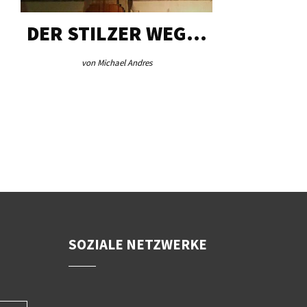
DER STILZER WEG…
AEB VI
von Michael Andres
von Re
SOZIALE NETZWERKE