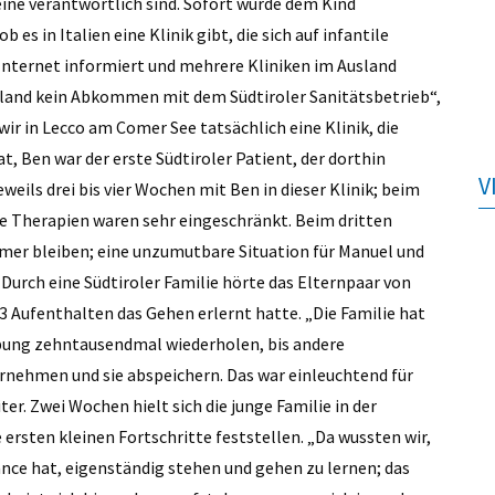
eine verantwortlich sind. Sofort wurde dem Kind
es in Italien eine Klinik gibt, die sich auf infantile
 Internet informiert und mehrere Kliniken im Ausland
sland kein Abkommen mit dem Südtiroler Sanitätsbetrieb“,
r in Lecco am Comer See tatsächlich eine Klinik, die
, Ben war der erste Südtiroler Patient, der dorthin
V
eils drei bis vier Wochen mit Ben in dieser Klinik; beim
ie Therapien waren sehr eingeschränkt. Beim dritten
er bleiben; eine unzumutbare Situation für Manuel und
“ Durch eine Südtiroler Familie hörte das Elternpaar von
 13 Aufenthalten das Gehen erlernt hatte. „Die Familie hat
bung zehntausendmal wiederholen, bis andere
ernehmen und sie abspeichern. Das war einleuchtend für
iter. Zwei Wochen hielt sich die junge Familie in der
ersten kleinen Fortschritte feststellen. „Da wussten wir,
hance hat, eigenständig stehen und gehen zu lernen; das