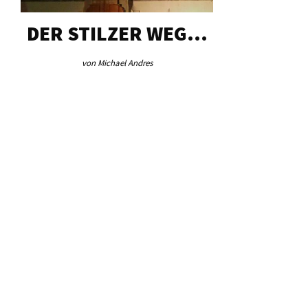
DER STILZER WEG…
AEB VI
von Michael Andres
von Re