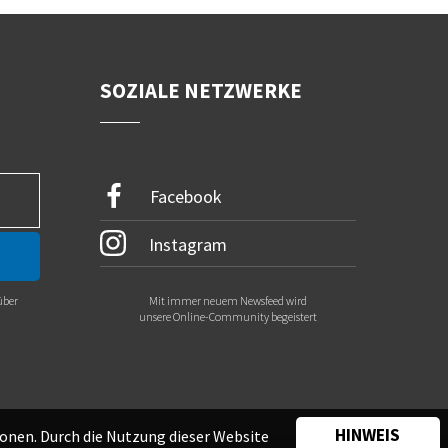
SOZIALE NETZWERKE
Facebook
Instagram
über
Mit immer neuem Newsfeed wird
.
unsere Online-Community begeistert
HINWEIS
onen. Durch die Nutzung dieser Website