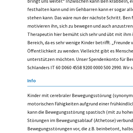
bringt uns weiter.“ Inzwischen kann Ben krabbeln, er
festhalten kann und im Gehbarren kann er sogar allei
stehen kann. Das wäre nun der nächste Schritt. Ben f
motivieren ihn, sich zu bewegen und auch anzustren
Therapeutin hier bemüht sich sehr und übt mit ihm in
Bereich, da es sehr wenige Kinder betrifft. „Freunde 
Öffentlichkeit zu wenden. Vielleicht gibt es Mensch
unterstützen möchten. Unser Spendenkonto für Ben 
Schlanders IT 60 D060 4558 9200 0000 500 2990. Wir 
Info
Kinder mit cerebraler Bewegungsstörung (synonym: C
motorischen Fähigkeiten aufgrund einer frühkindlic
kann die Bewegungsstörung spastisch (mit zu hoher
Störungen im Bewegungsablauf (Athetose) verbund
Bewegungsstörungen vor, die z.B. beinbetont, halbs