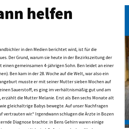
ann helfen
bichler in den Medien berichtet wird, ist für die
es. Der Grund, warum sie heute in der Bezirkszeitung der
hat einen gemeinsamen 4-jährigen Sohn. Ben leidet an einer
en). Ben kam in der 28. Woche auf die Welt, war also ein
ngeburt musste er mit seiner Mutter sieben Wochen auf
keinen Sauerstoff, es ging im verhältnismäßig gut und am
erzählt die Mutter Melanie. Erst als Ben sechs Monate alt
ht wie gleichaltrige Babys bewegte. Auf unser Nachfragen
uf vertrauten wir.“ Irgendwann schlugen die Ärzte in Bozen
ternde Diagnose brachte: in Bens Gehirn waren einige