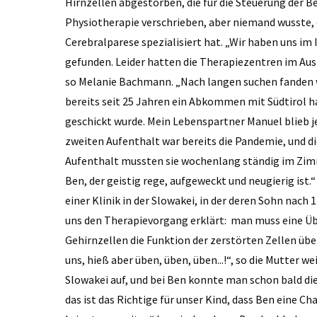
Hirnzellen abgestorben, die für die Steuerung der B
Physiotherapie verschrieben, aber niemand wusste, ob 
Cerebralparese spezialisiert hat. „Wir haben uns im
gefunden. Leider hatten die Therapiezentren im Au
so Melanie Bachmann. „Nach langen suchen fanden wi
bereits seit 25 Jahren ein Abkommen mit Südtirol hat
geschickt wurde. Mein Lebenspartner Manuel blieb jew
zweiten Aufenthalt war bereits die Pandemie, und d
Aufenthalt mussten sie wochenlang ständig im Zimm
Ben, der geistig rege, aufgeweckt und neugierig ist.
einer Klinik in der Slowakei, in der deren Sohn nach
uns den Therapievorgang erklärt: man muss eine Ü
Gehirnzellen die Funktion der zerstörten Zellen üb
uns, hieß aber üben, üben, üben...!“, so die Mutter we
Slowakei auf, und bei Ben konnte man schon bald die 
das ist das Richtige für unser Kind, dass Ben eine C