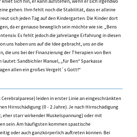
 kniet sich hin, er kann aufstehen, wenn er sich irgendwo
ne gehen. Ihm fehlt noch die Stabilität, dass er alleine
reut sich jeden Tag auf den Kindergarten. Die Kinder dort
gen, da er genauso beweglich sein möchte wie sie. „Bens
tensiv. Es fehlt jedoch die jahrelange Erfahrung in diesen
von uns haben uns auf die Idee gebracht, uns an die
en, die uns bei der Finanzierung der Therapien von Ben
lautet: Sandbichler Manuel, „für Ben“ Sparkasse
sagen allen ein großes Vergelt`s Gott!“
erebralparese) leiden in erster Linie an eingeschränkten
hen Hirnschädigung (0 - 2 Jahre). Je nach Hirnschädigung
, eher starr wirkender Muskelspannung) oder mit
en sein. Am häufigsten kommen spastische
eitig oder auch ganzkörperlich auftreten können. Bei