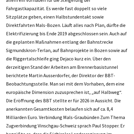
Fahrgastkapazität. Es werde fast doppelt so viele
Sitzplätze geben, einen Halbstundentakt sowie
Direktfahrten Mals-Bozen. Läuft alles nach Plan, dürfte die
Elektrifizierung bis Ende 2019 abgeschlossen sein. Auch auf
die geplanten Maßnahmen entlang der Bahnstrecke
Sigmundskron-Terlan, auf Bahnprojekte in Bozen sowie auf
die Riggertalschleife ging Dejaco kurz ein. Über den
derzeitigen Stand der Arbeiten am Brennerbasistunnel
berichtete Martin Ausserdorfer, der Direktor der BBT-
Beobachtungsstelle. Man sei mit dem Vorhaben, dem eine
europäische Dimension zuzusprechen ist, „auf Halbweg“.
Die Eröffnung des BBT stellte er für 2026 in Aussicht. Die
anerkannten Gesamtkosten belaufen sich auf ca. 8,4
Milliarden Euro. Verbindung Mals-Graubünden Zum Thema
Zugverbindung Vinschgau-Schweiz sprach Paul Stopper. Er
begrüßte es, dass die Südtiroler Landesregierung im