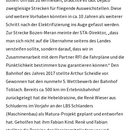
zweigleisige Strecken für fliegende Ausweichstellen. Diese
und weitere Vorhaben könnten in ca. 10 Jahren als weiterer
Schritt nach der Elektrifizierung ins Auge gefasst werden.
Zur Strecke Bozen-Meran meinte der STA-­Direktor, „dass
man sich nicht auf die Übernahme seitens des Landes
versteifen sollte, sondern darauf, dass wir in
Zusammenarbeit mit dem Partner RFI die Fahrpläne und die
Pünktlichkeit bestimmen bzw. garantieren können.“ Den
Bahnhof des Jahres 2017 stellte Arthur Scheidle vor.
Gewonnen hat den nunmehr 5. Wettbewerb der Bahnhof
Toblach. Bereits ca. 500 km im Erlebnisbahnhof
zurückgelegt hat die Hebeldraisine, die Renè Wieser aus
Schluderns im Vorjahr an der LBS Schlanders
(Maschinenbau) als Matura-Projekt geplant und entworfen
hat. Geholfen hat ihm Fabian Kind. Renè und Fabian
stellten die Draisine den Vereinsmitgliedern vor und