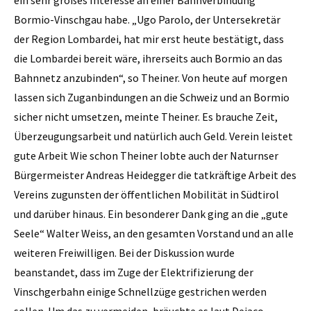
Bormio-­Vinschgau habe. „Ugo Parolo, der Untersekretär
der Region Lombardei, hat mir erst heute bestätigt, dass
die Lombardei bereit wäre, ihrerseits auch Bormio an das
Bahnnetz anzubinden“, so Theiner. Von heute auf morgen
lassen sich Zuganbindungen an die Schweiz und an Bormio
sicher nicht umsetzen, meinte Theiner. Es brauche Zeit,
Überzeugungsarbeit und natürlich auch Geld. Verein leistet
gute Arbeit Wie schon Theiner lobte auch der Naturnser
Bürgermeister Andreas Heidegger die tatkräftige Arbeit des
Vereins zugunsten der öffentlichen Mobilität in Südtirol
und darüber hinaus. Ein besonderer Dank ging an die „gute
Seele“ Walter Weiss, an den gesamten Vorstand und an alle
weiteren Freiwilligen. Bei der Diskussion wurde
beanstandet, dass im Zuge der Elektrifizierung der
Vinschgerbahn einige Schnellzüge gestrichen werden
sollen. Um das zu vermeiden, bräuchte es laut Dejaco