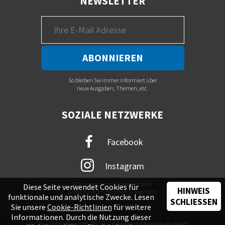
NEWSLETTER
So bleiben Sie immer informiert über
neue Ausgaben, Themen, etc.
SOZIALE NETZWERKE
Facebook
Instagram
Mit immer neuem Newsfeed wird
Diese Seite verwendet Cookies für
HINWEIS
unsere Online-Community begeistert
funktionale und analytische Zwecke. Lesen
SCHLIESSEN
Sie unsere
Cookie-Richtlinien
für weitere
Informationen. Durch die Nutzung dieser
der Vinschger © 2026 - Alle Rechte vorbehalten