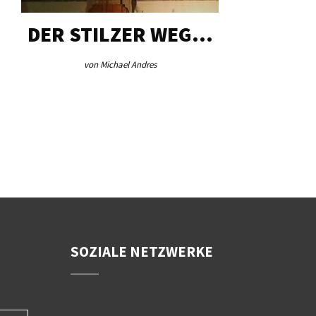
DER STILZER WEG…
AEB VI
von Michael Andres
von Re
SOZIALE NETZWERKE