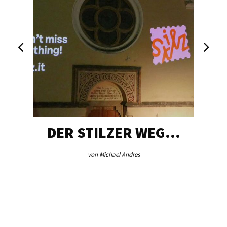
DER STILZER WEG…
AEB V
von Michael Andres
vo