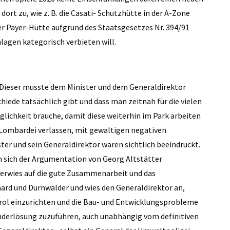
ort zu, wie z. B. die Casati- Schutzhütte in der A-Zone
r Payer-Hütte aufgrund des Staatsgesetzes Nr. 394/91
agen kategorisch verbieten will.
 Dieser musste dem Minister und dem Generaldirektor
hiede tatsächlich gibt und dass man zeitnah für die vielen
ichkeit brauche, damit diese weiterhin im Park arbeiten
 Lombardei verlassen, mit gewaltigen negativen
ster und sein Generaldirektor waren sichtlich beeindruckt.
n sich der Argumentation von Georg Altstätter
n verwies auf die gute Zusammenarbeit und das
ard und Durnwalder und wies den Generaldirektor an,
rol einzurichten und die Bau- und Entwicklungsprobleme
nderlösung zuzuführen, auch unabhängig vom definitiven