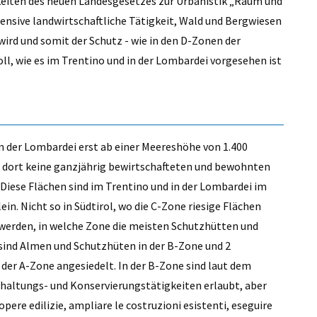
keiten des neuen Landesgesetzes zur Urbanistik „Raum und
nsive landwirtschaftliche Tätigkeit, Wald und Bergwiesen
ird und somit der Schutz - wie in den D-Zonen der
ll, wie es im Trentino und in der Lombardei vorgesehen ist
in der Lombardei erst ab einer Meereshöhe von 1.400
es dort keine ganzjährig bewirtschafteten und bewohnten
Diese Flächen sind im Trentino und in der Lombardei im
n. Nicht so in Südtirol, wo die C-Zone riesige Flächen
t werden, in welche Zone die meisten Schutzhütten und
sind Almen und Schutzhüten in der B-Zone und 2
der A-Zone angesiedelt. In der B-Zone sind laut dem
haltungs- und Konservierungstätigkeiten erlaubt, aber
opere edilizie, ampliare le costruzioni esistenti, eseguire