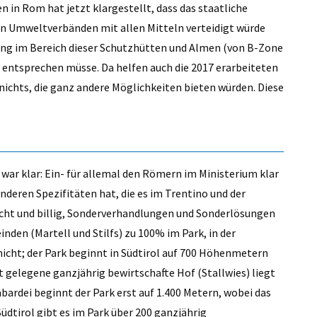
fen in Rom hat jetzt klargestellt, dass das staatliche
den Umweltverbänden mit allen Mitteln verteidigt würde
rung im Bereich dieser Schutzhütten und Almen (von B-Zone
ntsprechen müsse. Da helfen auch die 2017 erarbeiteten
 nichts, die ganz andere Möglichkeiten bieten würden. Diese
war klar: Ein- für allemal den Römern im Ministerium klar
nderen Spezifitäten hat, die es im Trentino und der
acht und billig, Sonderverhandlungen und Sonderlösungen
inden (Martell und Stilfs) zu 100% im Park, in der
nicht; der Park beginnt in Südtirol auf 700 Höhenmetern
 gelegene ganzjährig bewirtschafte Hof (Stallwies) liegt
ardei beginnt der Park erst auf 1.400 Metern, wobei das
Südtirol gibt es im Park über 200 ganzjährig