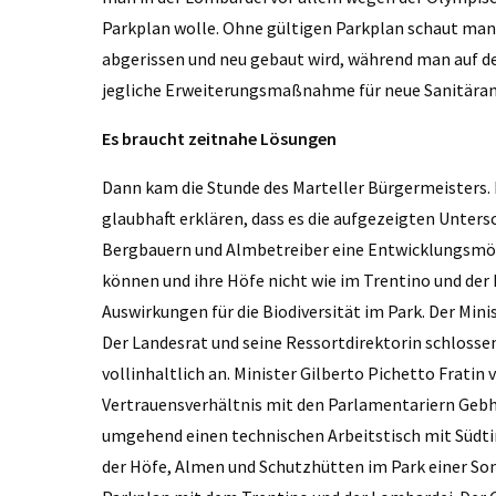
Parkplan wolle. Ohne gültigen Parkplan schaut man d
abgerissen und neu gebaut wird, während man auf de
jegliche Erweiterungsmaßnahme für neue Sanitäranl
Es braucht zeitnahe Lösungen
Dann kam die Stunde des Marteller Bürgermeisters.
glaubhaft erklären, dass es die aufgezeigten Untersc
Bergbauern und Almbetreiber eine Entwicklungsmögl
können und ihre Höfe nicht wie im Trentino und der
Auswirkungen für die Biodiversität im Park. Der Mini
Der Landesrat und seine Ressortdirektorin schlosse
vollinhaltlich an. Minister Gilberto Pichetto Frati
Vertrauensverhältnis mit den Parlamentariern Gebh
umgehend einen technischen Arbeitstisch mit Südti
der Höfe, Almen und Schutzhütten im Park einer So