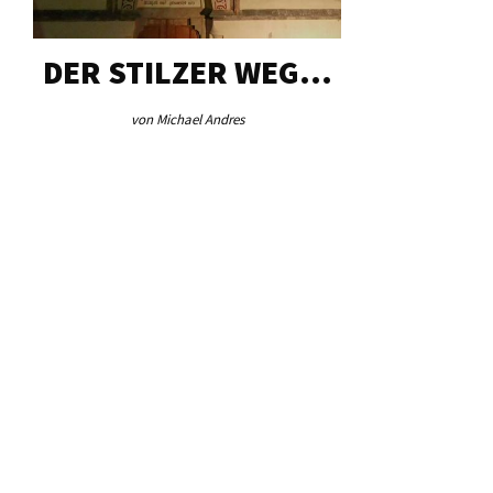
DER STILZER WEG…
AEB VI
von Michael Andres
von Re