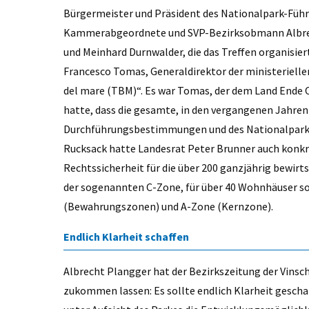
Bürgermeister und Präsident des Nationalpark-Führ
Kammerabgeordnete und SVP-Bezirksobmann Albrec
und Meinhard Durnwalder, die das Treffen organisier
Francesco Tomas, Generaldirektor der ministeriellen
del mare (TBM)“. Es war Tomas, der dem Land Ende 
hatte, dass die gesamte, in den vergangenen Jahren 
Durchführungsbestimmungen und des Nationalparkre
Rucksack hatte Landesrat Peter Brunner auch konkr
Rechtssicherheit für die über 200 ganzjährig bewir
der sogenannten C-Zone, für über 40 Wohnhäuser s
(Bewahrungszonen) und A-Zone (Kernzone).
Endlich Klarheit schaffen
Albrecht Plangger hat der Bezirkszeitung der Vinsc
zukommen lassen: Es sollte endlich Klarheit gescha