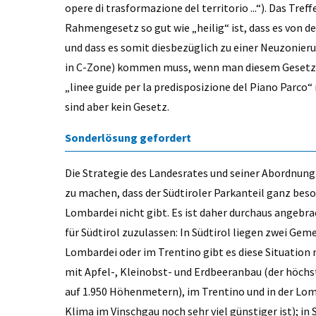
opere di trasformazione del territorio ...“). Das Tref
Rahmengesetz so gut wie „heilig“ ist, dass es von 
und dass es somit diesbezüglich zu einer Neuzonie
in C-Zone) kommen muss, wenn man diesem Gesetz e
„linee guide per la predisposizione del Piano Parco“
sind aber kein Gesetz.
Sonderlösung gefordert
Die Strategie des Landesrates und seiner Abordnung 
zu machen, dass der Südtiroler Parkanteil ganz beso
Lombardei nicht gibt. Es ist daher durchaus angebr
für Südtirol zuzulassen: In Südtirol liegen zwei Geme
Lombardei oder im Trentino gibt es diese Situation 
mit Apfel-, Kleinobst- und Erdbeeranbau (der höchst
auf 1.950 Höhenmetern), im Trentino und in der Lomb
Klima im Vinschgau noch sehr viel günstiger ist); in 