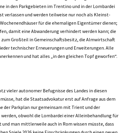
ne in den Parkgebieten im Trentino und in der Lombardei
t verlassen und werden teilweise nur noch als Kleinst-
s Wochenendhäuser für die ehemaligen Eigentümer dienen;
ürfen, damit eine Abwanderung verhindert werden kann; die
h zum Großteil in Gemeinschaftsbesitz, die Almwirtschaft
ieder technischer Erneuerungen und Erweiterungen. Alle
anerkennen und hat alles „in den gleichen Topf geworfen“.
otz vieler autonomer Befugnisse des Landes in diesen
 müsse, hat die Staatsadvokatur erst auf Anfrage aus dem
e der Parkplan nur gemeinsam mit Trient und der
werden, obwohl die Lombardei einer Alleinbehandlung für
at und man mittlerweile auch in Rom wissen müsste, dass
hen Spiele 2026 keine Einschränkungen durch einen neuen