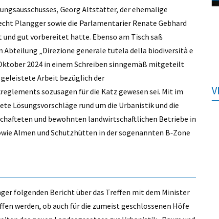
ungsausschusses, Georg Altstätter, der ehemalige
ht Plangger sowie die Parlamentarier Renate Gebhard
t und gut vorbereitet hatte. Ebenso am Tisch saß
 Abteilung „Direzione generale tutela della biodiversità e
Oktober 2024 in einem Schreiben sinngemäß mitgeteilt
geleistete Arbeit bezüglich der
V
glements sozusagen für die Katz gewesen sei. Mit im
ete Lösungsvorschläge rund um die Urbanistik und die
tschafteten und bewohnten landwirtschaftlichen Betriebe in
owie Almen und Schutzhütten in der sogenannten B-Zone
hger folgenden Bericht über das Treffen mit dem Minister
ffen werden, ob auch für die zumeist geschlossenen Höfe