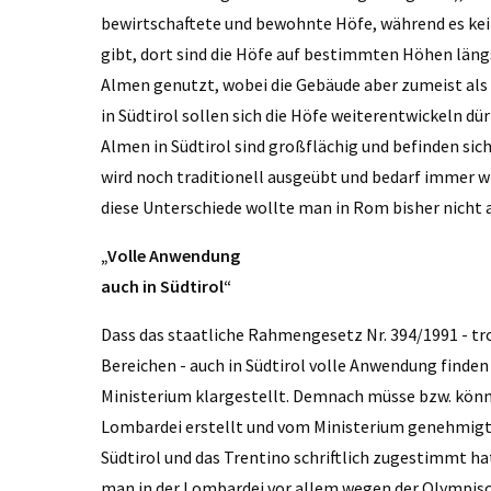
bewirtschaftete und bewohnte Höfe, während es kei
gibt, dort sind die Höfe auf bestimmten Höhen längs
Almen genutzt, wobei die Gebäude aber zumeist al
in Südtirol sollen sich die Höfe weiterentwickeln d
Almen in Südtirol sind großflächig und befinden sic
wird noch traditionell ausgeübt und bedarf immer w
diese Unterschiede wollte man in Rom bisher nicht 
„Volle Anwendung
auch in Südtirol“
Dass das staatliche Rahmengesetz Nr. 394/1991 - tr
Bereichen - auch in Südtirol volle Anwendung finden
Ministerium klargestellt. Demnach müsse bzw. könn
Lombardei erstellt und vom Ministerium genehmigt 
Südtirol und das Trentino schriftlich zugestimmt h
man in der Lombardei vor allem wegen der Olympisc