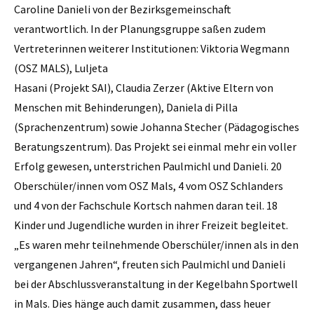
Caroline Danieli von der Bezirksgemeinschaft
verantwortlich. In der Planungsgruppe saßen zudem
Vertreterinnen weiterer Institutionen: Viktoria Wegmann
(OSZ MALS), Luljeta
Hasani (Projekt SAI), Claudia Zerzer (Aktive Eltern von
Menschen mit Behinderungen), Daniela di Pilla
(Sprachenzentrum) sowie Johanna Stecher (Pädagogisches
Beratungszentrum). Das Projekt sei einmal mehr ein voller
Erfolg gewesen, unterstrichen Paulmichl und Danieli. 20
Oberschüler/innen vom OSZ Mals, 4 vom OSZ Schlanders
und 4 von der Fachschule Kortsch nahmen daran teil. 18
Kinder und Jugendliche wurden in ihrer Freizeit begleitet.
„Es waren mehr teilnehmende Oberschüler/innen als in den
vergangenen Jahren“, freuten sich Paulmichl und Danieli
bei der Abschlussveranstaltung in der Kegelbahn Sportwell
in Mals. Dies hänge auch damit zusammen, dass heuer