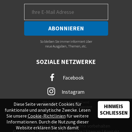
So bleiben Sie immer informiert über
neue Ausgaben, Themen, etc.
SOZIALE NETZWERKE
Facebook
Instagram
Mit immer neuem Newsfeed wird
Diese Seite verwendet Cookies für
HINWEIS
unsere Online-Community begeistert
funktionale und analytische Zwecke. Lesen
SCHLIESSEN
Sie unsere
Cookie-Richtlinien
für weitere
Informationen. Durch die Nutzung dieser
der Vinschger © 2026 - Alle Rechte vorbehalten
Website erklären Sie sich damit
©
piloly.com
|
Impressum
|
Netiquette
|
Sitemap
|
Kontakt