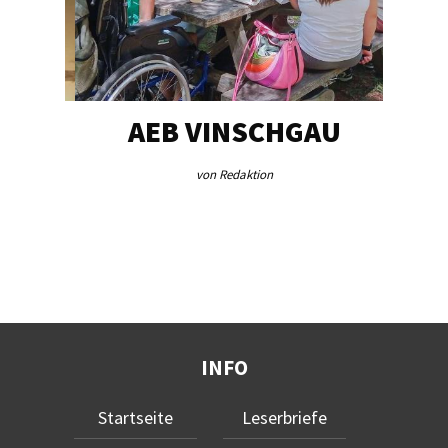
EG…
AEB VINSCHGAU
V
von Redaktion
INFO
Startseite
Leserbriefe