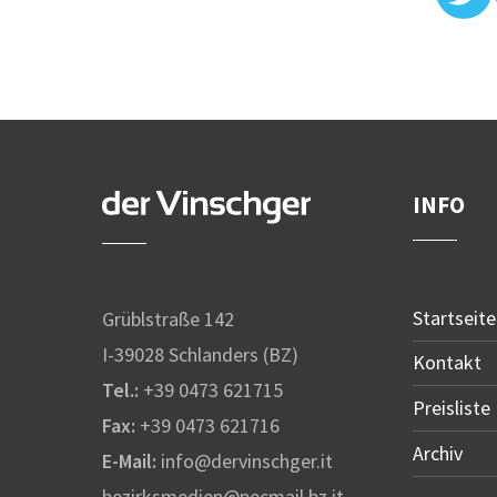
INFO
Startseite
Grüblstraße 142
I-39028 Schlanders (BZ)
Kontakt
Tel.:
+39 0473 621715
Preisliste
Fax:
+39 0473 621716
Archiv
E-Mail:
info@dervinschger.it
bezirksmedien@pecmail.bz.it