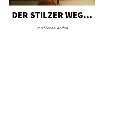
DER STILZER WEG…
AEB VI
von Michael Andres
von Re