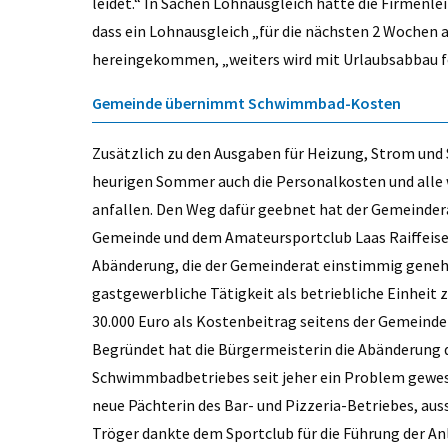
leidet.“ In Sachen Lohnausgleich hatte die Firmenle
dass ein Lohnausgleich „für die nächsten 2 Wochen 
hereingekommen, „weiters wird mit Urlaubsabbau fe
Gemeinde übernimmt Schwimmbad-Kosten
Zusätzlich zu den Ausgaben für Heizung, Strom u
heurigen Sommer auch die Personalkosten und alle 
anfallen. Den Weg dafür geebnet hat der Gemeinder
Gemeinde und dem Amateursportclub Laas Raiffeise
Abänderung, die der Gemeinderat einstimmig geneh
gastgewerbliche Tätigkeit als betriebliche Einheit z
30.000 Euro als Kostenbeitrag seitens der Gemeinde
Begründet hat die Bürgermeisterin die Abänderung d
Schwimmbadbetriebes seit jeher ein Problem gewesen 
neue Pächterin des Bar- und Pizzeria-Betriebes, au
Tröger dankte dem Sportclub für die Führung der Anl