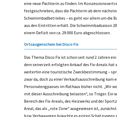
eine neue Pächterin zu finden. Im Konzessionsvertr
festgeschrieben, dass die Pächterin ab dem nächste
Schwimmbadbetriebes – es geht vor allem um die 
aus den Eintritten erhält. Die Schwimmbadsaison 2
einem Defizit von ca. 29.000 Euro abgeschlossen.
Ortsaugenschein bei Disco Fix
Das Thema Disco Fix ist schon seit rund 2 Jahren ei
dem seinerzeit erfolgten Ankauf des Fix-Areals hat s
weiterhin eine touristische Zweckbestimmung – spri
zwar da, doch zu einer Verkaufsausschreibung kam e
Personalengpasses im Rathaus bisher nicht. „Wir wo
mit dieser Ausschreibung belasten“, so Tröger. Ein 
Bereich des Fix-Areals, des Heizwerks und der Sportz
Areal, das als „rote Zone“ ausgewiesen ist, zunäc
bzw. Verbauungen bräuchte es ersten Schätzungen zu