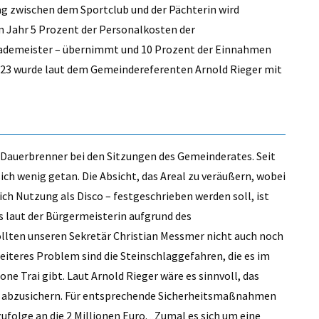
ag zwischen dem Sportclub und der Pächterin wird
n Jahr 5 Prozent der Personalkosten der
Bademeister – übernimmt und 10 Prozent der Einnahmen
023 wurde laut dem Gemeindereferenten Arnold Rieger mit
n Dauerbrenner bei den Sitzungen des Gemeinderates. Seit
ich wenig getan. Die Absicht, das Areal zu veräußern, wobei
ch Nutzung als Disco – festgeschrieben werden soll, ist
s laut der Bürgermeisterin aufgrund des
llten unseren Sekretär Christian Messmer nicht auch noch
weiteres Problem sind die Steinschlaggefahren, die es im
one Trai gibt. Laut Arnold Rieger wäre es sinnvoll, das
hst abzusichern. Für entsprechende Sicherheitsmaßnahmen
folge an die 2 Millionen Euro. „Zumal es sich um eine