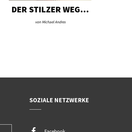
DER STILZER WEG…
AEB VI
von Michael Andres
von Re
SOZIALE NETZWERKE
Facebook