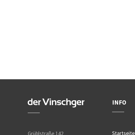
INFO
Startseite
Grüblstraße 142