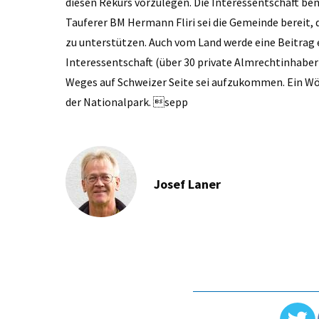
diesen Rekurs vorzulegen. Die Interessentschaft be
Tauferer BM Hermann Fliri sei die Gemeinde bereit,
zu unterstützen. Auch vom Land werde eine Beitrag e
Interessentschaft (über 30 private Almrechtinhaber)
Weges auf Schweizer Seite sei aufzukommen. Ein Wö
der Nationalpark. sepp
Josef Laner