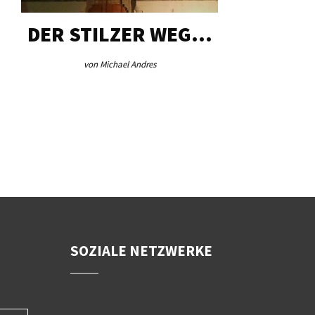
DER STILZER WEG…
AEB VI
von Michael Andres
von Re
SOZIALE NETZWERKE