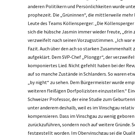
anderen Politikern und Persönlichkeiten wurde unte
prophezeit. Die „Grüninnen“, die mittlerweile mehr
Leute des Teams Köllensperger: „Die Köllensperger
sich die hübsche Jasmin immer wieder freute, „drin 
verzweifelt nach seinen Vorzugsstimmen. „Ich war ein
Fazit. Auch über den ach so starken Zusammenhalt
aufgeklärt. Dem SVP-Chef „Plonggr“, der verzweife
komponiertes Lied. Nicht gefehlt haben bei der Re
auf so manche Zustände in Schlanders. So waren e
„by night“ zu sehen. Dem Bürgermeister wurde emp
weiteren fleißigen Dorfpolizisten einzustellen.“ E
Schweizer Professor, der eine Studie zum Geburtenrü
unter anderem deshalb, weil es im Vinschgau relativ
kompensieren. Dass im Vinschgau zu wenig geboren wi
zurückzuführen, sondern noch auf weitere Gründe. S
festgestellt worden. Im Obervinschgau sei die Qualit