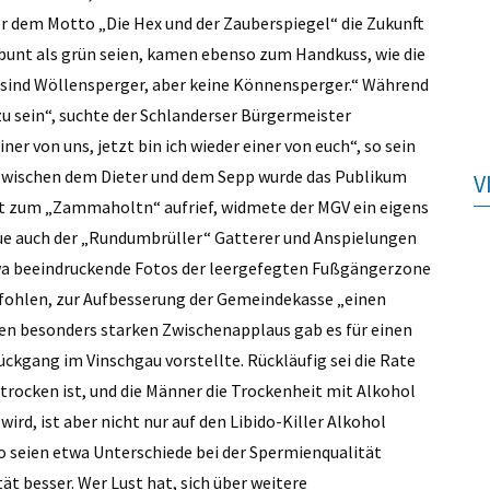
r dem Motto „Die Hex und der Zauberspiegel“ die Zukunft
 bunt als grün seien, kamen ebenso zum Handkuss, wie die
 sind Wöllensperger, aber keine Könnensperger.“ Während
zu sein“, suchte der Schlanderser Bürgermeister
er von uns, jetzt bin ich wieder einer von euch“, so sein
 zwischen dem Dieter und dem Sepp wurde das Publikum
V
lt zum „Zammaholtn“ aufrief, widmete der MGV ein eigens
vue auch der „Rundumbrüller“ Gatterer und Anspielungen
twa beeindruckende Fotos der leergefegten Fußgängerzone
fohlen, zur Aufbesserung der Gemeindekasse „einen
inen besonders starken Zwischenapplaus gab es für einen
ckgang im Vinschgau vorstellte. Rückläufig sei die Rate
 trocken ist, und die Männer die Trockenheit mit Alkohol
rd, ist aber nicht nur auf den Libido-Killer Alkohol
o seien etwa Unterschiede bei der Spermienqualität
ät besser. Wer Lust hat, sich über weitere