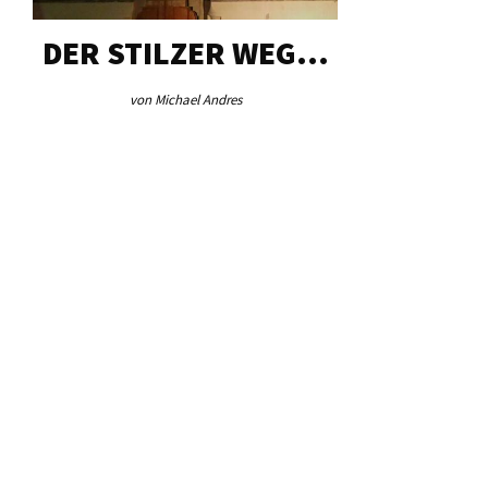
DER STILZER WEG…
AEB VI
von Michael Andres
von Re