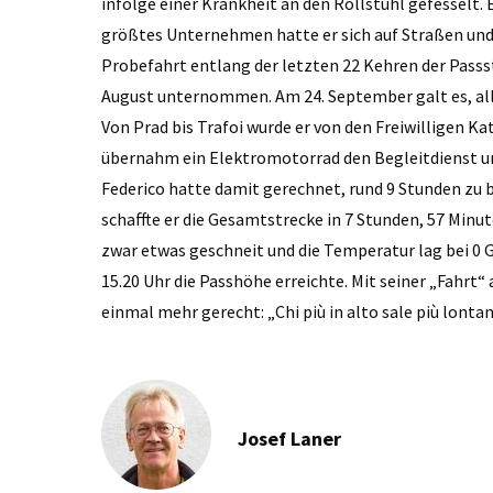
infolge einer Krankheit an den Rollstuhl gefesselt. 
größtes Unternehmen hatte er sich auf Straßen und 
Probefahrt entlang der letzten 22 Kehren der Passs
August unternommen. Am 24. September galt es, alle
Von Prad bis Trafoi wurde er von den Freiwilligen Ka
übernahm ein Elektromotorrad den Begleitdienst un
Federico hatte damit gerechnet, rund 9 Stunden zu
schaffte er die Gesamtstrecke in 7 Stunden, 57 Minu
zwar etwas geschneit und die Temperatur lag bei 0 G
15.20 Uhr die Passhöhe erreichte. Mit seiner „Fahrt“
einmal mehr gerecht: „Chi più in alto sale più lontan
Josef Laner