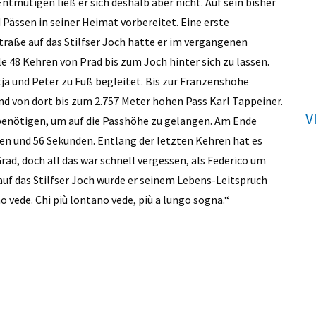
Entmutigen ließ er sich deshalb aber nicht. Auf sein bisher
Pässen in seiner Heimat vorbereitet. Eine erste
traße auf das Stilfser Joch hatte er im vergangenen
 48 Kehren von Prad bis zum Joch hinter sich zu lassen.
tja und Peter zu Fuß begleitet. Bis zur Franzenshöhe
d von dort bis zum 2.757 Meter hohen Pass Karl Tappeiner.
V
 benötigen, um auf die Passhöhe zu gelangen. Am Ende
ten und 56 Sekunden. Entlang der letzten Kehren hat es
rad, doch all das war schnell vergessen, als Federico um
 auf das Stilfser Joch wurde er seinem Lebens-Leitspruch
o vede. Chi più lontano vede, più a lungo sogna.“