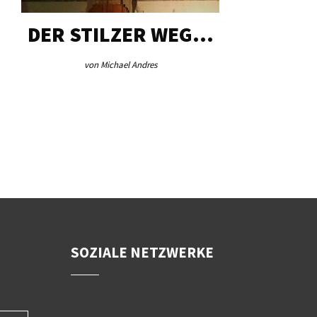
DER STILZER WEG…
AEB VI
von Michael Andres
von Re
SOZIALE NETZWERKE