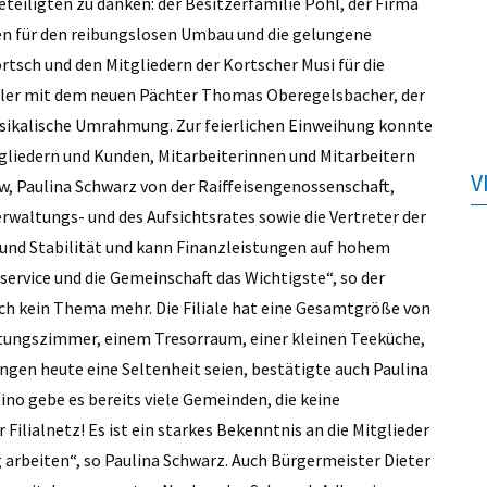
eteiligten zu danken: der Besitzerfamilie Pohl, der Firma
en für den reibungslosen Umbau und die gelungene
tsch und den Mitgliedern der Kortscher Musi für die
 Adler mit dem neuen Pächter Thomas Oberegelsbacher, der
usikalische Umrahmung. Zur feierlichen Einweihung konnte
liedern und Kunden, Mitarbeiterinnen und Mitarbeitern
V
w, Paulina Schwarz von der Raiffeisengenossenschaft,
erwaltungs- und des Aufsichtsrates sowie die Vertreter der
n und Stabilität und kann Finanzleistungen auf hohem
ervice und die Gemeinschaft das Wichtigste“, so der
sch kein Thema mehr. Die Filiale hat eine Gesamtgröße von
tungszimmer, einem Tresorraum, einer kleinen Teeküche,
ngen heute eine Seltenheit seien, bestätigte auch Paulina
no gebe es bereits viele Gemeinden, die keine
Filialnetz! Es ist ein starkes Bekenntnis an die Mitglieder
g arbeiten“, so Paulina Schwarz. Auch Bürgermeister Dieter