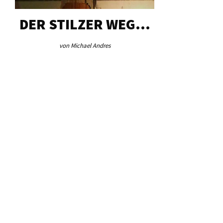
DER STILZER WEG…
AEB VI
von Michael Andres
von Re