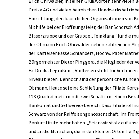
Erich Ohrwalder, in seinen Grußworten sehr vielen B
Dreika AG und vielen heimischen Handwerksbetrieb
Einrichtung, den bäuerlichen Organisationen von Kor
Mithilfe bei der Eröffnungsfeier, der Bar Schorsch
Bläsergruppe und der Gruppe „Feinklang“ für die m
der Obmann Erich Ohrwalder neben zahlreichen Mitg
der Raiffeisenkasse Schlanders, Hochw. Pater Mathe
Bürgermeister Dieter Pinggera, die Mitglieder der V
Fa. Dreika begrüßen. „Raiffeisen steht für Vertraue
Niveau bieten. Dennoch sind der persönliche Kundens
Obmann. Heute sei eine Schließung der Filiale Kort
128 Quadratmetern mit zwei Schaltern, einem Bera
Bankomat und Selfservicebereich. Dass Filialeröffnu
Schwarz von der Raiffeisengenossenschaft. Im Trenti
Bankinstitute mehr haben. „Seien wir stolz auf unser 
und an die Menschen, die in den kleinen Orten fleißi