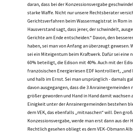
daran, dass bei der Konzessionsvergabe geschwindelt 
starke Waffe. Nicht nur unsere Rechtsberater versich
Gerichtsverfahren beim Wassermagistrat in Rom in
Hausverstand sagt, dass jener, der schwindelt, aus
Gerichte am Ende entscheiden.“ Davon, den bessere
haben, sei man von Anfang an überzeugt gewesen. W
sei ein Miteigentum beim Kraftwerk. Dafür sei eine n
60% beteiligt, die Edison mit 40%. Auch mit der Edis
französischen Energieriesen EDF kontrolliert, „und 
und halb im Ernst. Sei man ursprünglich - damals gab
davon ausgegangen, dass die 3 Anrainer­gemeinden m
größer geworden und Hand in Hand damit wachsen auc
Einigkeit unter der Anrainergemeinden bestehen bl
dem VEK, das ebenfalls „mitnaschen“ will. Den groß
Konzessionsvergabe, werde man erst dann aus der Han
Rechtlich gesehen obliegt es dem VEK-Obmann ­Alb