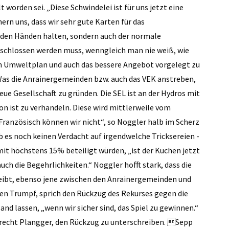
worden sei. „Diese Schwindelei ist für uns jetzt eine
ern uns, dass wir sehr gute Karten für das
 den Händen halten, sondern auch der normale
geschlossen werden muss, wenngleich man nie weiß, wie
n Umweltplan und auch das bessere Angebot vorgelegt zu
as die Anrainergemeinden bzw. auch das VEK anstreben,
eue Gesellschaft zu gründen. Die SEL ist an der Hydros mit
on ist zu verhandeln. Diese wird mittlerweile vom
Französisch können wir nicht“, so Noggler halb im Scherz
 es noch keinen Verdacht auf ­irgendwelche Tricksereien -
it höchstens 15% beteiligt würden, „ist der Kuchen jetzt
h die Begehrlichkeiten.“ Noggler hofft stark, dass die
eibt, ebenso jene zwischen den Anrainergemeinden und
en Trumpf, sprich den Rückzug des Rekurses gegen die
d lassen, „wenn wir sicher sind, das Spiel zu gewinnen.“
recht Plangger, den Rückzug zu unterschreiben. Sepp