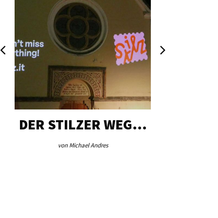
DER STILZER WEG…
AEB VI
von Michael Andres
von Re