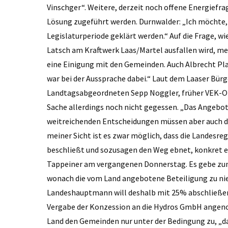
Vinschger“. Weitere, derzeit noch offene Energiefra
Lösung zugeführt werden. Durnwalder: „Ich möchte, 
Legislaturperiode geklärt werden.“ Auf die Frage, w
Latsch am Kraftwerk Laas/Martel ausfallen wird, mei
eine Einigung mit den Gemeinden. Auch Albrecht P
war bei der Aussprache dabei.“ Laut dem Laaser Bü
Landtagsabgeordneten Sepp Noggler, früher VEK-Obm
Sache allerdings noch nicht gegessen. „Das Angebot 
weitreichenden Entscheidungen müssen aber auch di
meiner Sicht ist es zwar möglich, dass die Landesre
beschließt und sozusagen den Weg ebnet, konkret e
Tappeiner am vergangenen Donnerstag. Es gebe zum
wonach die vom Land angebotene Beteiligung zu nied
Landeshauptmann will deshalb mit 25% abschließen,
Vergabe der Konzession an die Hydros GmbH angen
Land den Gemeinden nur unter der Bedingung zu, „da