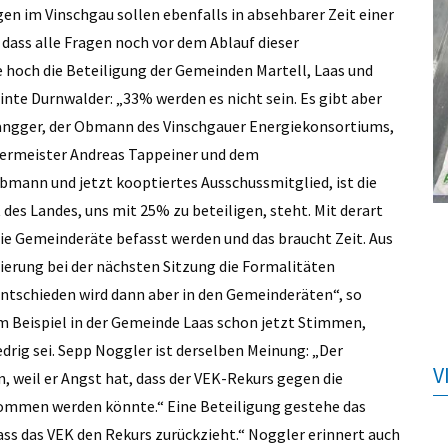
gen im Vinschgau sollen ebenfalls in absehbarer Zeit einer
dass alle Fragen noch vor dem Ablauf dieser
ie hoch die Beteiligung der Gemeinden Martell, Laas und
nte Durnwalder: „33% werden es nicht sein. Es gibt aber
langger, der Obmann des Vinschgauer Energiekonsortiums,
rgermeister Andreas Tappeiner und dem
ann und jetzt kooptiertes Ausschussmitglied, ist die
des Landes, uns mit 25% zu beteiligen, steht. Mit derart
e Gemeinderäte befasst werden und das braucht Zeit. Aus
gierung bei der nächsten Sitzung die Formalitäten
ntschieden wird dann aber in den Gemeinderäten“, so
 Beispiel in der Gemeinde Laas schon jetzt Stimmen,
rig sei. Sepp Noggler ist derselben Meinung: „Der
V
 weil er Angst hat, dass der VEK-Rekurs gegen die
ommen werden könnte.“ Eine Beteiligung gestehe das
ss das VEK den Rekurs zurückzieht.“ Noggler erinnert auch