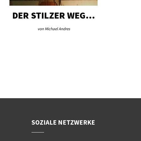
DER STILZER WEG…
AEB VI
von Michael Andres
von Re
SOZIALE NETZWERKE