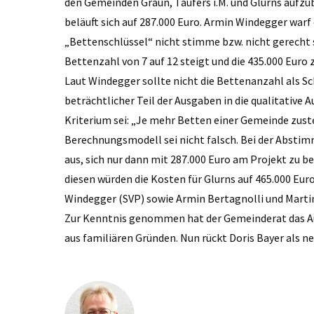
den Gemeinden Graun, Taufers i.M. und Glurns aufzu
beläuft sich auf 287.000 Euro. Armin Windegger warf
„Bettenschlüssel“ nicht stimme bzw. nicht gerecht s
Bettenzahl von 7 auf 12 steigt und die 435.000 Euro 
Laut Windegger sollte nicht die Bettenanzahl als Sc
beträchtlicher Teil der Ausgaben in die qualitative 
Kriterium sei: „Je mehr Betten einer Gemeinde zust
Berechnungsmodell sei nicht falsch. Bei der Abstim
aus, sich nur dann mit 287.000 Euro am Projekt zu b
diesen würden die Kosten für Glurns auf 465.000 Euro
Windegger (SVP) sowie Armin Bertagnolli und Martin
Zur Kenntnis genommen hat der Gemeinderat das Au
aus familiären Gründen. Nun rückt Doris Bayer als n