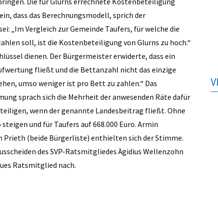
bringen. Die für Glurns errechnete Kostenbeteiligung
 ein, dass das Berechnungsmodell, sprich der
ei: „Im Vergleich zur Gemeinde Taufers, für welche die
zahlen soll, ist die Kostenbeteiligung von Glurns zu hoch.“
hlüssel dienen. Der Bürgermeister erwiderte, dass ein
Aufwertung fließt und die Bettanzahl nicht das einzige
V
ehen, umso weniger ist pro Bett zu zahlen.“ Das
mung sprach sich die Mehrheit der anwesenden Räte dafür
eteiligen, wenn der genannte Landesbeitrag fließt. Ohne
 steigen und für Taufers auf 668.000 Euro. Armin
 Prieth (beide Bürgerliste) enthielten sich der Stimme.
sscheiden des SVP-Ratsmitgliedes Ägidius Wellenzohn
eues Ratsmitglied nach.