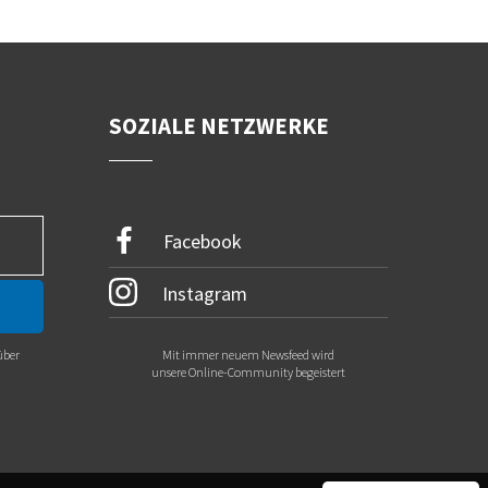
SOZIALE NETZWERKE
Facebook
Instagram
über
Mit immer neuem Newsfeed wird
.
unsere Online-Community begeistert