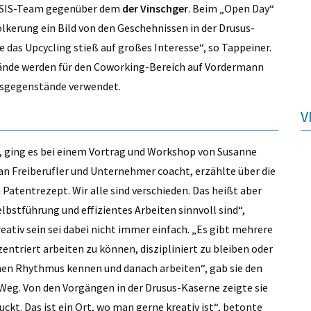
BASIS-Team gegenüber dem
der Vinschger
. Beim „Open Day“
lkerung ein Bild von den Geschehnissen in der Drusus-
e das Upcycling stieß auf großes Interesse“, so Tappeiner.
tände werden für den Coworking-Bereich auf Vordermann
ngsgegenstände verwendet.
V
 ging es bei einem Vortrag und Workshop von Susanne
an Freiberufler und Unternehmer coacht, erzählte über die
 Patentrezept. Wir alle sind verschieden. Das heißt aber
Selbstführung und effizientes Arbeiten sinnvoll sind“,
reativ sein sei dabei nicht immer einfach. „Es gibt mehrere
entriert arbeiten zu können, diszipliniert zu bleiben oder
enen Rhythmus kennen und danach arbeiten“, gab sie den
eg. Von den Vorgängen in der Drusus-Kaserne zeigte sie
ruckt. Das ist ein Ort, wo man gerne kreativ ist“, betonte