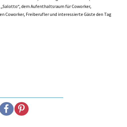
m „Salotto“, dem Aufenthaltsraum für Coworker,
DER STILZER WE
en Coworker, Freiberufler und interessierte Gäste den Tag
von Michael Andres