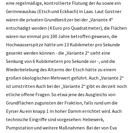
eine regelmäßige, kontrollierte Flutung der Au sowie ein
Gerinneausbau (Etsch und Eckbach) in Laas. Laut Gostner
wären die privaten Grundbesitzer bei der „Variante 4“
entschädigt worden (4 Euro pro Quadratmeter), die Flächen
wären nur einmal pro 100 Jahre betroffen gewesen, die
Hochwasserspitze hätte um 13 Kubikmeter pro Sekunde
gesenkt werden können - die „Variante 2“ sieht eine
Senkung von 6 Kubikmetern pro Sekunde vor -, und die
Wiederbelebung des Altarms der Etsch hätte zu einem
großen ökologischen Mehrwert geführt. Auch „Variante 2“
ist umstritten Auch bei der „Variante 2“ gibt es derzeit noch
etliche offene Fragen. So etwa jene des Ausgleichs von
Grundflächen zugunsten der Fraktion, falls rund um die
Eyrser Au ein knapp 1 m hoher Damm errichtet wird. Auch
technische Eingriffe sind vorgesehen: Hebewerk,
Pumpstation und weitere Maßnahmen. Bei der von Eva