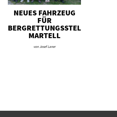
EN
NEUES FAHRZEUG
WIEDER 
FÜR
„WOMAN
BERGRETTUNGSSTELLE
von Re
MARTELL
von Josef Laner