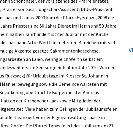
mann Schönthaler, der Vorsitzende des Pfarreienrates,
, Pfarrer von Seis, Jungschar-Assistent, DIUK-Präsident
 Laas und Tanas. 2003 kam die Pfarre Eyrs dazu, 2008 die
 Jahre Priester sind 50 Jahre Dienst im Herrn und 50 Jahre
nem halben Jahrhundert ist der Jubilar mit der Kirche
nde Laas habe Artur Werth in mehreren Bereichen mit viel
V
s mutige Akzente gesetzt: Sakramentenkatechese,
gsarbeiten an Laien, wenngleich Werth selbst ein
andesweit ­ersten Seelsorgeeinheit im Jahr 2010. Von den
lus Rucksack) für Urlaubstage im Kloster St. Johann in
und Männerbewegung sowie die Gemeinde warteten mit
Bevölkerung überbrachte Bürgermeister Andreas
 hatten der Kirchenchor Laas sowie Mitglieder der
itgestaltet. Viele haben zum Gelingen der Jubiläumsfeier
 alle, finanziert von der Eigenverwaltung Laas. Ein
Rosl Gorfer. Die Pfarrei Tanas feiert das Jubiläum am 21.