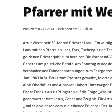
Pfarrer mit We
Publiziert in 25 / 2013 - Erschienen am 10. Juli 2013
Artur Werth seit 50 Jahren Priester Laas - Ein würdi
Laas mit den Pfarreien Laas, Eyrs, Tschengls und Ta
goldenen Priesterjubiläum bereitet. Die Vorabend-
Gebetes um geistliche Berufe. Am Sonntag wurde de
Verbänden und Fahnenabordnungen zum Festgottesdie
Juni 1963 in St. Pauls zum Preister geweiht, feiert
Alois Oberhöller und Altdekan Hubert Unterweger. Di
Papst Franziskus zu Pfingsten auf die Frage „Was i
geantwortet hat: Jesus, Gebet und Zeugnis. Für Art
„und es erwuchsen daraus bleibende Früchte.“ Der Ju