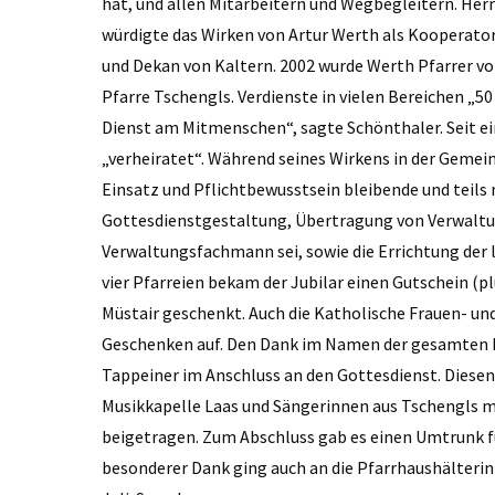
hat, und allen Mitarbeitern und Wegbegleitern. Her
würdigte das Wirken von Artur Werth als Kooperator
und Dekan von Kaltern. 2002 wurde Werth Pfarrer von
Pfarre Tschengls. Verdienste in vielen Bereichen „50
Dienst am Mitmenschen“, sagte Schönthaler. Seit ei
„verheiratet“. Während seines Wirkens in der Gemei
Einsatz und Pflichtbewusstsein bleibende und teil
Gottesdienstgestaltung, Übertragung von Verwaltun
Verwaltungsfachmann sei, sowie die Errichtung der l
vier Pfarreien bekam der Jubilar einen Gutschein (p
Müstair geschenkt. Auch die Katholische Frauen- 
Geschenken auf. Den Dank im Namen der gesamten 
Tappeiner im Anschluss an den Gottesdienst. Diesen
Musikkapelle Laas und Sängerinnen aus Tschengls m
beigetragen. Zum Abschluss gab es einen Umtrunk für
besonderer Dank ging auch an die Pfarrhaushälterin 