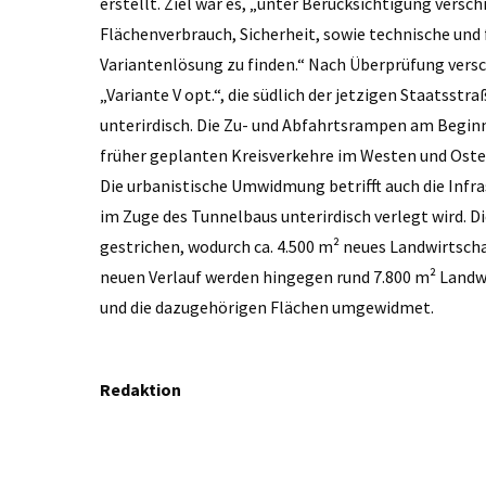
erstellt. Ziel war es, „unter Berücksichtigung vers
Flächenverbrauch, Sicherheit, sowie technische und 
Variantenlösung zu finden.“ Nach Überprüfung versc
„Variante V opt.“, die südlich der jetzigen Staatsst
unterirdisch. Die Zu- und Abfahrtsrampen am Begin
früher geplanten Kreisverkehre im Westen und Oste
Die urbanistische Umwidmung betrifft auch die Inf
im Zuge des Tunnelbaus unterirdisch verlegt wird. D
gestrichen, wodurch ca. 4.500 m² neues Landwirtsch
neuen Verlauf werden hingegen rund 7.800 m² Landw
und die dazugehörigen Flächen umgewidmet.
Redaktion