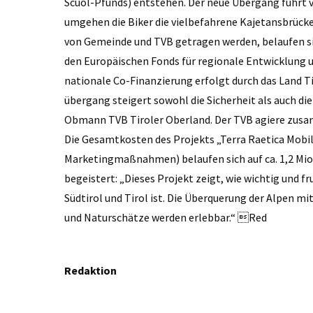
Scuol-Pfunds) entstehen. Der neue Übergang führt 
umgehen die Biker die vielbefahrene Kajetansbrücke 
von Gemeinde und TVB getragen werden, belaufen si
den Europäischen Fonds für regionale Entwicklung un
nationale Co-Finanzierung erfolgt durch das Land Tiro
übergang steigert sowohl die Sicherheit als auch d
Obmann TVB Tiroler Oberland. Der TVB agiere zusam
Die Gesamtkosten des Projekts „Terra Raetica Mobi
Marketingmaßnahmen) belaufen sich auf ca. 1,2 Mio. 
begeistert: „Dieses Projekt zeigt, wie wichtig und
Südtirol und Tirol ist. Die Überquerung der Alpen mi
und Naturschätze werden erlebbar.“ Red
Redaktion