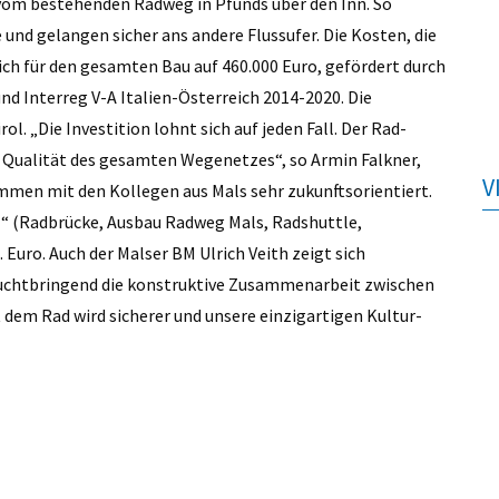
vom bestehenden Radweg in Pfunds über den Inn. So
und gelangen sicher ans andere Flussufer. Die Kosten, die
ch für den gesamten Bau auf 460.000 Euro, gefördert durch
d Interreg V-A Italien-Österreich 2014-2020. Die
l. „Die Investition lohnt sich auf jeden Fall. Der Rad­
ie Qualität des gesamten Wegenetzes“, so Armin Falkner,
V
men mit den Kollegen aus Mals sehr zukunftsorientiert.
l“ (Radbrücke, Ausbau Radweg Mals, Radshuttle,
Euro. Auch der Malser BM Ulrich Veith zeigt sich
 fruchtbringend die konstruktive Zusammenarbeit zwischen
t dem Rad wird sicherer und unsere einzigartigen Kultur-