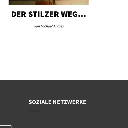
DER STILZER WEG…
AEB VI
von Michael Andres
von Re
SOZIALE NETZWERKE