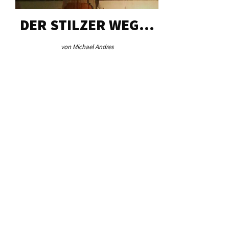
DER STILZER WEG…
AEB VI
von Michael Andres
von Re