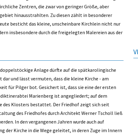
rchliche Zentren, die zwar von geringer Größe, aber
ebiet hinausstrahlten. Zu diesen zählt in besonderer
ute besticht das kleine, unscheinbare Kirchlein nicht nur
ndern insbesondere durch die freigelegten Malereien aus der
V
e doppelstöckige Anlage dürfte auf die spätkarolingische
 dar und lässt vermuten, dass die kleine Kirche - am
 für Pilger bot. Gesichert ist, dass sie eine der ersten
ediktinerabtei Marienberg ist angegliedert; auf dem
des Klosters bestattet. Der Friedhof zeigt sich seit
altung des Friedhofes durch Architekt Werner Tscholl ließ
erden. In den vergangenen Jahren wurde auch auf
g der Kirche in die Wege geleitet, in deren Zuge im Innern