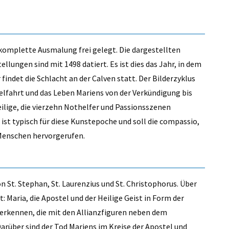
komplette Ausmalung frei gelegt. Die dargestellten
ellungen sind mit 1498 datiert. Es ist dies das Jahr, in dem
 findet die Schlacht an der Calven statt. Der Bilderzyklus
elfahrt und das Leben Mariens von der Verkündigung bis
ilige, die vierzehn Nothelfer und Passionsszenen
 ist typisch für diese Kunstepoche und soll die compassio,
 Menschen hervorgerufen.
St. Stephan, St. Laurenzius und St. Christophorus. Über
 Maria, die Apostel und der Heilige Geist in Form der
u erkennen, die mit den Allianzfiguren neben dem
arüber sind der Tod Mariens im Kreise der Apostel und