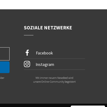
SOZIALE NETZWERKE
Facebook
Instagram
über
Mit immer neuem Newsfeed wird
.
unsere Online-Community begeistert