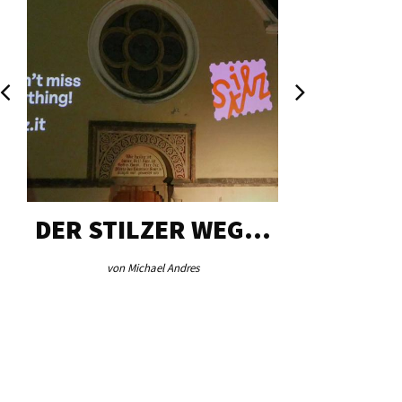
DER STILZER WEG…
AEB VI
von Michael Andres
von Re