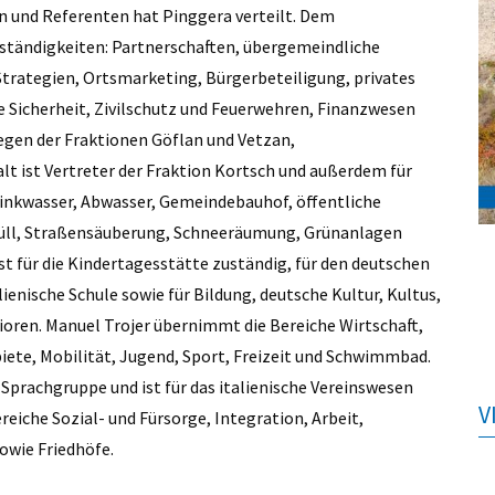
n und Referenten hat Pinggera verteilt. Dem
ständigkeiten: Partnerschaften, übergemeindliche
trategien, Ortsmarketing, Bürgerbeteiligung, privates
Sicherheit, Zivilschutz und Feuerwehren, Finanzwesen
gen der Fraktionen Göflan und Vetzan,
 ist Vertreter der Fraktion Kortsch und außerdem für
rinkwasser, Abwasser, Gemeindebauhof, öffentliche
Müll, Straßensäuberung, Schneeräumung, Grünanlagen
st für die Kindertagesstätte zuständig, für den deutschen
lienische Schule sowie für Bildung, deutsche Kultur, Kultus,
ren. ­Manuel Trojer übernimmt die Bereiche Wirtschaft,
ete, Mobilität, Jugend, Sport, Freizeit und Schwimmbad.
e Sprachgruppe und ist für das italienische Vereinswesen
V
ereiche Sozial- und Fürsorge, Integration, Arbeit,
owie Friedhöfe.