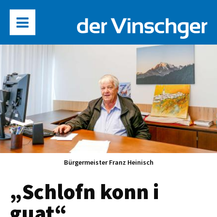
Bürgermeister Franz Heinisch
„Schlofn konn i
guat“