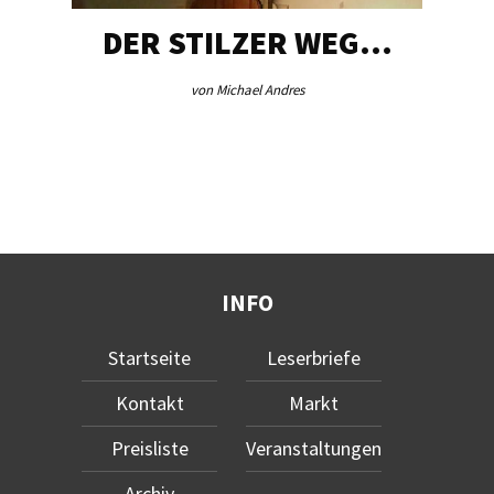
DER STILZER WEG…
AEB VI
von Michael Andres
von Red
INFO
Startseite
Leserbriefe
Kontakt
Markt
Preisliste
Veranstaltungen
Archiv