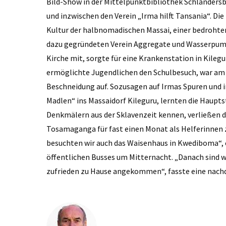
Bild-Show in der Mittelpunktbibliothek Schlandersbu
und inzwischen den Verein „Irma hilft Tansania“. Di
Kultur der halbnomadischen Massai, einer bedrohten 
dazu gegründeten Verein Aggregate und Wasserpum
Kirche mit, sorgte für eine Krankenstation in Kileg
ermöglichte Jugendlichen den Schulbesuch, war am B
Beschneidung auf. Sozusagen auf Irmas Spuren und in
Madlen“ ins Massaidorf Kileguru, lernten die Haupt
Denkmälern aus der Sklavenzeit kennen, verließen d
Tosamaganga für fast einen Monat als Helferinnen z
besuchten wir auch das Waisenhaus in Kwediboma“, 
öffentlichen Busses um Mitternacht. „Danach sind w
zufrieden zu Hause angekommen“, fasste eine nach