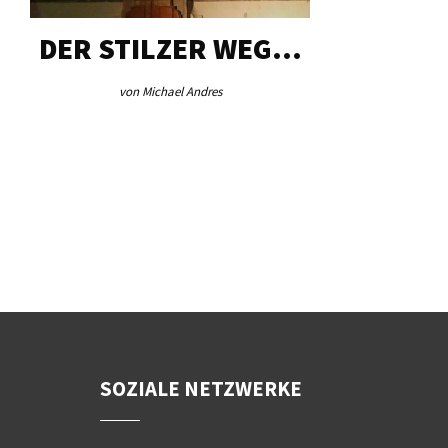
DER STILZER WEG…
AEB VI
von Michael Andres
von Re
SOZIALE NETZWERKE