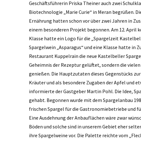
Geschäftsführerin Priska Theiner auch zwei Schulkl
Biotechnologie „Marie Curie“ in Meran begrüßen. Di
Ernährung hatten schon vor über zwei Jahren in Z
einem besonderen Projekt begonnen. Am 12. April ko
Klasse hatte ein Logo für die „Spargelzeit Kastelbe
Spargelwein „Asparagus“ und eine Klasse hatte in
Restaurant Kuppelrain die neue Kastelbeller Spargel
Geheimnis der Rezeptur gelüftet, sondern die viele
genießen. Die Hauptzutaten dieses Gegenstücks zur 
Kräuter und als besondere Zugaben der Apfel und et
informierte der Gastgeber Martin Pohl. Die Idee, Sp
gehabt. Begonnen wurde mit dem Spargelanbau 1988. 
frischen Spargel für die Gastronomiebetriebe und für
Eine Ausdehnung der Anbauflächen wäre zwar wünsc
Böden und solche sind in unserem Gebiet eher selten
ihre Spargelweine vor. Die Palette reichte vom „Fl