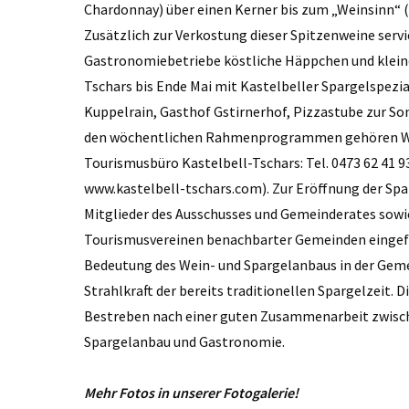
Chardonnay) über einen Kerner bis zum „Weinsinn“
Zusätzlich zur Verkostung dieser Spitzenweine serv
Gastronomiebetriebe köstliche Häppchen und kleine
Tschars bis Ende Mai mit Kastelbeller Spargelspezi
Kuppelrain, Gasthof Gstirnerhof, Pizzastube zur S
den wöchentlichen Rahmenprogrammen gehören We
Tourismusbüro Kastelbell-Tschars: Tel. 0473 62 41 9
www.kastelbell-tschars.com). Zur Eröffnung der Spa
Mitglieder des Ausschusses und Gemeinderates sowie
Tourismusvereinen benachbarter Gemeinden eingefu
Bedeutung des Wein- und Spargelanbaus in der Gemei
Strahlkraft der bereits traditionellen Spargelzeit. 
Bestreben nach einer guten Zusammenarbeit zwisch
Spargelanbau und Gastronomie.
Mehr Fotos in unserer Fotogalerie!