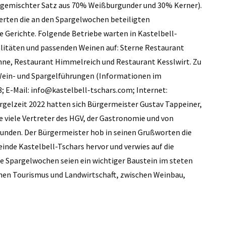
 (gemischter Satz aus 70% Weißburgunder und 30% Kerner).
ierten die an den Spargelwochen beteiligten
 Gerichte. Folgende Betriebe warten in Kastelbell-
alitäten und passenden Weinen auf: Sterne Restaurant
onne, Restaurant Himmelreich und Restaurant Kesslwirt. Zu
in- und Spargelführungen (Informationen im
3; E-Mail: info@kastelbell-tschars.com; Internet:
rgelzeit 2022 hatten sich Bürgermeister Gustav Tappeiner,
 viele Vertreter des HGV, der Gastronomie und von
nden. Der Bürgermeister hob in seinen Grußworten die
nde Kastelbell-Tschars hervor und verwies auf die
Die Spargelwochen seien ein wichtiger Baustein im steten
en Tourismus und Landwirtschaft, zwischen Weinbau,