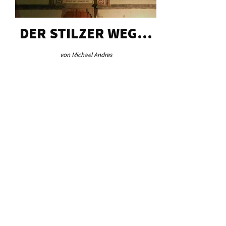
DER STILZER WEG…
AEB VI
von Michael Andres
von Re