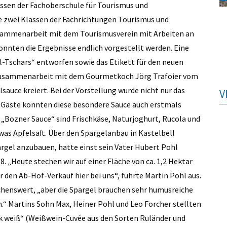
assen der Fachoberschule für Tourismus und
e zwei Klassen der Fachrichtungen Tourismus und
usammenarbeit mit dem Tourismusverein mit Arbeiten an
nnten die Ergebnisse endlich vorgestellt werden. Eine
ll-Tschars“ entworfen sowie das Etikett für den neuen
 Zusammenarbeit mit dem Gourmetkoch Jörg Trafoier vom
sauce kreiert. Bei der Vorstellung wurde nicht nur das
V
n Gäste konnten diese besondere Sauce auch erstmals
„Bozner Sauce“ sind Frischkäse, Naturjoghurt, Rucola und
was Apfelsaft. Über den Spargelanbau in Kastelbell
argel anzubauen, hatte einst sein Vater Hubert Pohl
„Heute stechen wir auf einer Fläche von ca. 1,2 Hektar
 den Ab-Hof-Verkauf hier bei uns“, führte Martin Pohl aus.
henswert, „aber die Spargel brauchen sehr humusreiche
.“ Martins Sohn Max, Heiner Pohl und Leo Forcher stellten
eck weiß“ (Weißwein-Cuvée aus den Sorten Ruländer und