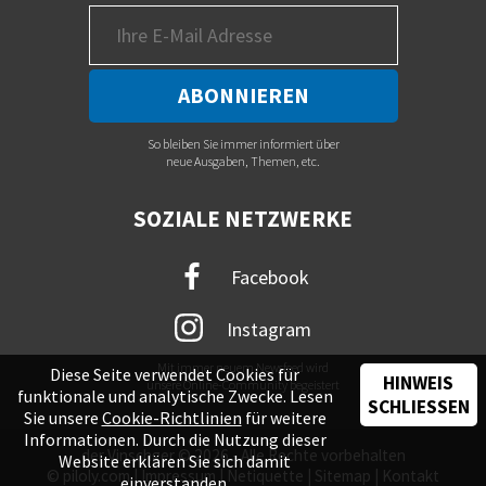
So bleiben Sie immer informiert über
neue Ausgaben, Themen, etc.
SOZIALE NETZWERKE
Facebook
Instagram
Mit immer neuem Newsfeed wird
Diese Seite verwendet Cookies für
HINWEIS
unsere Online-Community begeistert
funktionale und analytische Zwecke. Lesen
SCHLIESSEN
Sie unsere
Cookie-Richtlinien
für weitere
Informationen. Durch die Nutzung dieser
der Vinschger © 2026 - Alle Rechte vorbehalten
Website erklären Sie sich damit
©
piloly.com
|
Impressum
|
Netiquette
|
Sitemap
|
Kontakt
einverstanden.