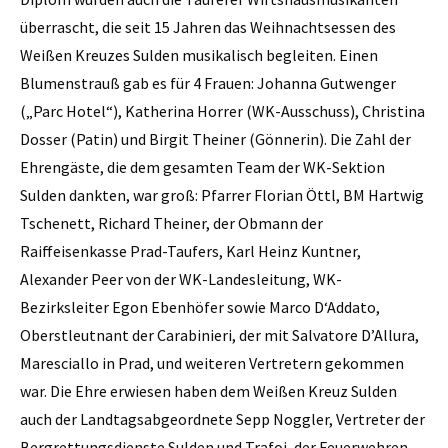
überrascht, die seit 15 Jahren das Weihnachtsessen des
Weißen Kreuzes Sulden musikalisch begleiten. Einen
Blumenstrauß gab es für 4 Frauen: Johanna Gutwenger
(„Parc Hotel“), Katherina Horrer (WK-Ausschuss), Christina
Dosser (Patin) und Birgit Theiner (Gönnerin). Die Zahl der
Ehrengäste, die dem gesamten Team der WK-Sektion
Sulden dankten, war groß: Pfarrer Florian Öttl, BM Hartwig
Tschenett, Richard Theiner, der Obmann der
Raiffeisenkasse Prad-Taufers, Karl Heinz Kuntner,
Alexander Peer von der WK-Landesleitung, WK-
Bezirksleiter Egon Ebenhöfer sowie Marco D‘Addato,
Oberstleutnant der Carabinieri, der mit Salvatore D’Allura,
Maresciallo in Prad, und weiteren Vertretern gekommen
war. Die Ehre erwiesen haben dem Weißen Kreuz Sulden
auch der Landtagsabgeordnete Sepp Noggler, Vertreter der
Bergrettungsdienste Sulden und Trafoi, der Feuerwehren