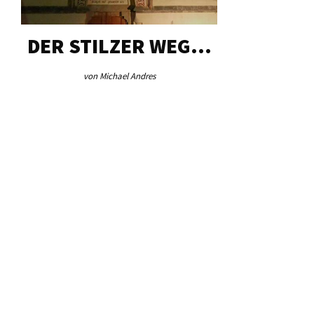
DER STILZER WEG…
AEB VI
von Michael Andres
von Re