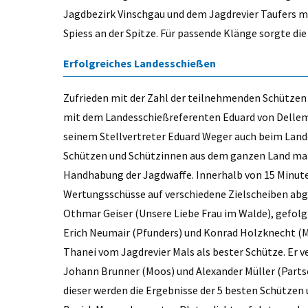
Jagdbezirk Vinschgau und dem Jagdrevier Taufers mi
Spiess an der Spitze. Für passende Klänge sorgte d
Erfolgreiches Landesschießen
Zufrieden mit der Zahl der teilnehmenden Schützen
mit dem Landesschießreferenten Eduard von Delle
seinem Stellvertreter Eduard Weger auch beim Lande
Schützen und Schützinnen aus dem ganzen Land maße
Handhabung der Jagdwaffe. Innerhalb von 15 Minute
Wertungsschüsse auf verschiedene Zielscheiben abg
Othmar Geiser (Unsere Liebe Frau im Walde), gefolgt
Erich Neumair (Pfunders) und Konrad Holzknecht (Ma
Thanei vom Jagdrevier Mals als bester Schütze. Er v
Johann Brunner (Moos) und Alexander Müller (Partsc
dieser werden die Ergebnisse der 5 besten Schützen 