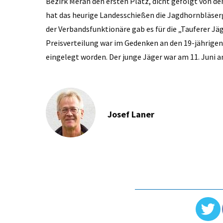
Bezirk Meran den ersten Platz, dicht gefolgt von d
hat das heurige Landesschießen die Jagdhornbläserg
der Verbandsfunktionäre gab es für die „Tauferer Jäg
Preisverteilung war im Gedenken an den 19-jährige
eingelegt worden. Der junge Jäger war am 11. Juni 
Josef Laner