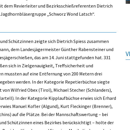
t dem Revierleiter und Bezirksschießreferenten Dietrich
ie Jagdhornbläsergruppe „Schworz Wond Latsch“.
 und Schützinnen zeigte sich Dietrich Spiess zusammen
mann, dem Landesjägermeister Günther Rabensteiner und
V
sjägerschießen, das am 14. Juni stattgefunden hat. 331
n sich in Zielgenauigkeit, Treffsicherheit und
n mussten auf eine Entfernung von 200 Metern drei
egeben werden. In der Kategorie Repetierbüchse siegte
 von Wilfried Obex (Tirol), Michael Stecher (Schlanders),
rtell). In der Kategorie Kipplaufbüchse erwies sich Erhard
erwies Manuel Kofler (Algund), Kurt Fleckinger (Brenner),
hins) auf die Plätze. Bei der Mannschaftswertung – bei
und Schützinnen eines Bezirkes berücksichtigt – holte der