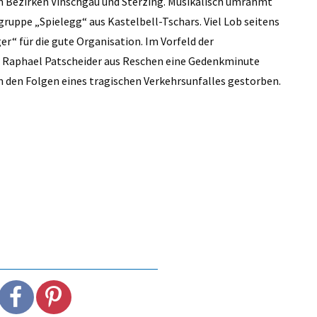
en Bezirken Vinschgau und Sterzing. Musikalisch umrahmt
ruppe „Spielegg“ aus Kastelbell-Tschars. Viel Lob seitens
er“ für die gute Organisation. Im Vorfeld der
n Raphael Patscheider aus Reschen eine Gedenkminute
an den Folgen eines tragischen Verkehrsunfalles gestorben.