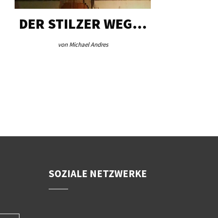
DER STILZER WEG…
AEB VI
von Michael Andres
von Re
SOZIALE NETZWERKE