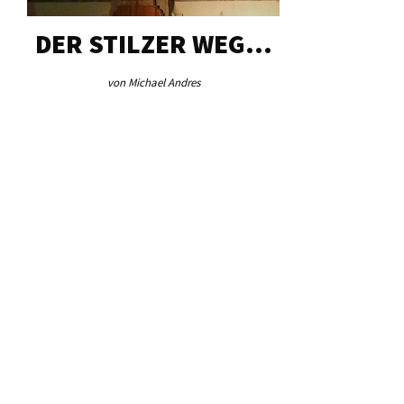
DER STILZER WEG…
AEB VI
von Michael Andres
von Re