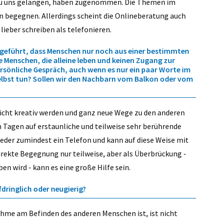
g zu uns gelangen, haben zugenommen. Die Themen im
on begegnen. Allerdings scheint die Onlineberatung auch
 lieber schreiben als telefonieren.
 geführt, dass Menschen nur noch aus einer bestimmten
e Menschen, die alleine leben und keinen Zugang zur
sönliche Gespräch, auch wenn es nur ein paar Worte im
 selbst tun? Sollen wir den Nachbarn vom Balkon oder vom
ht kreativ werden und ganz neue Wege zu den anderen
en Tagen auf erstaunliche und teilweise sehr berührende
jeder zumindest ein Telefon und kann auf diese Weise mit
rekte Begegnung nur teilweise, aber als Überbrückung -
en wird - kann es eine große Hilfe sein.
dringlich oder neugierig?
ahme am Befinden des anderen Menschen ist, ist nicht