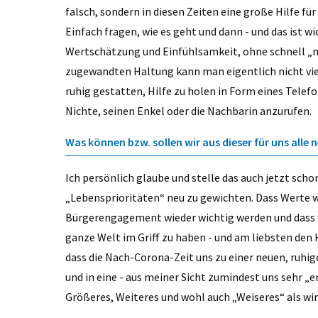
falsch, sondern in diesen Zeiten eine große Hilfe fü
Einfach fragen, wie es geht und dann - und das ist w
Wertschätzung und Einfühlsamkeit, ohne schnell „mi
zugewandten Haltung kann man eigentlich nicht viel
ruhig gestatten, Hilfe zu holen in Form eines Telef
Nichte, seinen Enkel oder die Nachbarin anzurufen.
Was können bzw. sollen wir aus dieser für uns alle 
Ich persönlich glaube und stelle das auch jetzt sch
„Lebensprioritäten“ neu zu gewichten. Dass Werte 
Bürgerengagement wieder wichtig werden und dass w
ganze Welt im Griff zu haben - und am liebsten den
dass die Nach-Corona-Zeit uns zu einer neuen, ruh
und in eine - aus meiner Sicht zumindest uns sehr „e
Größeres, Weiteres und wohl auch „Weiseres“ als wir